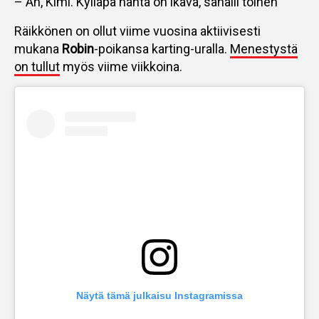
– Ah, Kimi. Kylläpä häntä on ikävä, sanaili toinen
Räikkönen on ollut viime vuosina aktiivisesti
mukana
Robin
-poikansa karting-uralla.
Menestystä
on tullut
myös viime viikkoina.
Näytä tämä julkaisu Instagramissa