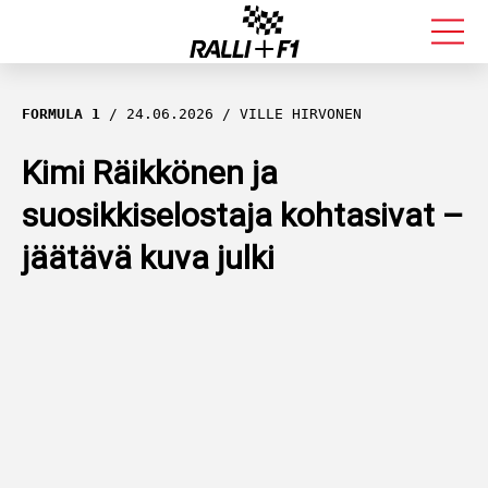
FORMULA 1
FORMULA 1
24.06.2026
VILLE HIRVONEN
RALLI
Kimi Räikkönen ja
suosikkiselostaja kohtasivat –
KALLE ROVANPERÄ
jäätävä kuva julki
VALTTERI BOTTAS
MUUT