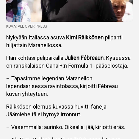
KUVA: ALL OVER PRESS
Nykyään Italiassa asuva
Kimi Räikkönen
piipahti
hiljattain Maranellossa.
Hän kohtasi pelipaikalla
Julien Fébreaun
. Kyseessä
on ranskalaisen Canal+:n Formula 1 -pääselostaja.
– Tapasimme legendan Maranellon
legendaarisessa ravintolassa, kirjoitti Fébreau
kuvan yhteyteen.
Räikkösen olemus kuvassa huvitti faneja.
Jäämieheltä ei hymyä irronnut.
– Vasemmalla: aurinko. Oikealla: jää, kirjoitti eräs.