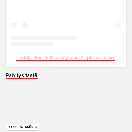
Henkilön Julien Fébreau (@julien_f1) jakama julkaisu
Päivitys tästä.
KIMI RÄIKKÖNEN