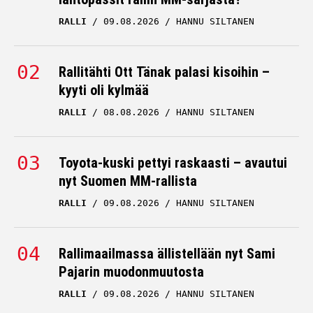
RALLI
09.08.2026
HANNU SILTANEN
Janni Hussi kohtasi
karun totuuden Viron
MM-rallin jälkeisenä
Rallitähti Ott Tänak palasi kisoihin –
päivänä
kyyti oli kylmää
RALLI
08.08.2026
JANNI HUSSI
HANNU SILTANEN
21.07.2026
HANNU SILTANEN
Rallimieheltä raju
Toyota-kuski pettyi raskaasti – avautui
lausunto Janni Hussista
nyt Suomen MM-rallista
RALLI
09.08.2026
JANNI HUSSI
HANNU SILTANEN
16.07.2026
HANNU SILTANEN
Suomalainen rallikuskille
Rallimaailmassa ällistellään nyt Sami
upea mahdollisuus –
Pajarin muodonmuutosta
Janni Hussille tie MM-
RALLI
09.08.2026
HANNU SILTANEN
sarjaan?