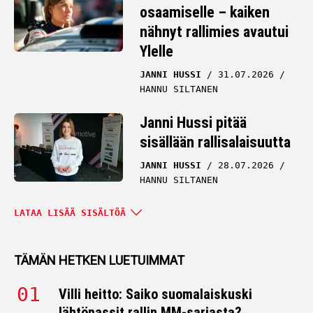
osaamiselle – kaiken
nähnyt rallimies avautui
Ylelle
JANNI HUSSI
31.07.2026
HANNU SILTANEN
Janni Hussi pitää
sisällään rallisalaisuutta
JANNI HUSSI
28.07.2026
HANNU SILTANEN
Janni Hussi sai
LATAA LISÄÄ SISÄLTÖÄ
pysäyttävän viestin Viron
MM-rallin jälkeen –
TÄMÄN HETKEN LUETUIMMAT
murtui saman tien
Villi heitto: Saiko suomalaiskuski
JANNI HUSSI
22.07.2026
lähtöpassit rallin MM-sarjasta?
HANNU SILTANEN