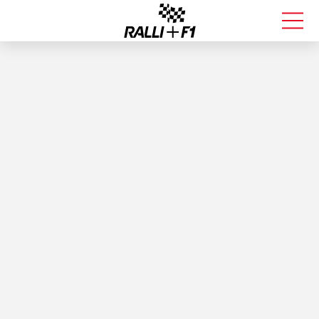
FORMULA 1
RALLI
KALLE ROVANPERÄ
VALTTERI BOTTAS
MUUT