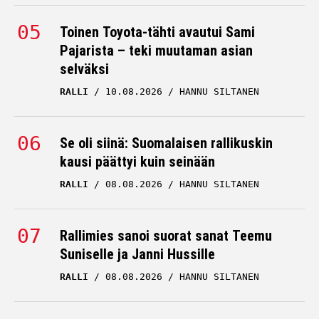
JANNI HUSSI
10.07.2026
Toinen Toyota-tähti avautui Sami
HANNU SILTANEN
Pajarista – teki muutaman asian
selväksi
RALLI
10.08.2026
HANNU SILTANEN
Se oli siinä: Suomalaisen rallikuskin
kausi päättyi kuin seinään
RALLI
08.08.2026
HANNU SILTANEN
Rallimies sanoi suorat sanat Teemu
Suniselle ja Janni Hussille
RALLI
08.08.2026
HANNU SILTANEN