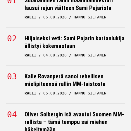
Suomalainen rallin maailmanmestari
lausui rajun väitteen Sami Pajarista
Suomen rallitähti nosti
RALLI
05.08.2026
HANNU SILTANEN
kädet pystyyn – MM-
taisto on ohi
Hiljaiseksi veti: Sami Pajarin kartanlukija
RALLI
04.08.2026
ällistyi kokemastaan
HANNU SILTANEN
RALLI
04.08.2026
HANNU SILTANEN
Sebastien Ogier lähetti
selvän viestin Sami
Pajarille
Kalle Rovanperä sanoi rehellisen
mielipiteensä rallin MM-taistosta
RALLI
03.08.2026
HANNU SILTANEN
RALLI
05.08.2026
HANNU SILTANEN
Juha Kankkusen oli
vaikea käsittää, mitä hän
Oliver Solbergin isä avautui Suomen MM-
oikein silmillään näki
rallista – tämä temppu sai miehen
häkeltymään
Suomen MM-rallissa