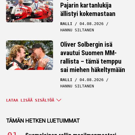
Pajarin kartanlukija
ällistyi kokemastaan
RALLI
04.08.2026
HANNU SILTANEN
Oliver Solbergin isä
avautui Suomen MM-
rallista – tämä temppu
sai miehen häkeltymään
RALLI
04.08.2026
HANNU SILTANEN
Tilannepäivitys
LATAA LISÄÄ SISÄLTÖÄ
Sebastien Ogierilta –
mitään ei ole tehtävissä
TÄMÄN HETKEN LUETUIMMAT
RALLI
04.08.2026
HANNU SILTANEN