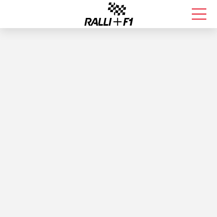
FORMULA 1
RALLI
KALLE ROVANPERÄ
VALTTERI BOTTAS
MUUT