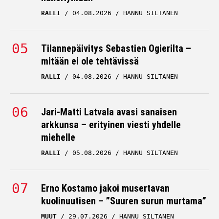
RALLI
04.08.2026
HANNU SILTANEN
RALLI
03.08.2026
HANNU SILTANEN
Tilannepäivitys Sebastien Ogierilta –
mitään ei ole tehtävissä
RALLI
04.08.2026
HANNU SILTANEN
Jari-Matti Latvala avasi sanaisen
arkkunsa – erityinen viesti yhdelle
miehelle
RALLI
05.08.2026
HANNU SILTANEN
Erno Kostamo jakoi musertavan
kuolinuutisen – ”Suuren surun murtama”
MUUT
29.07.2026
HANNU SILTANEN