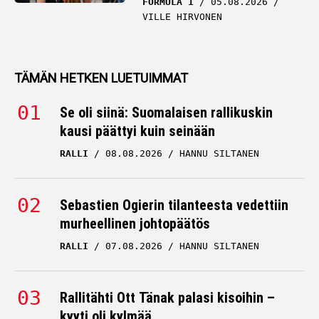
FORMULA 1
05.08.2026
VILLE HIRVONEN
TÄMÄN HETKEN LUETUIMMAT
Se oli siinä: Suomalaisen rallikuskin
kausi päättyi kuin seinään
RALLI
08.08.2026
HANNU SILTANEN
Sebastien Ogierin tilanteesta vedettiin
murheellinen johtopäätös
RALLI
07.08.2026
HANNU SILTANEN
Rallitähti Ott Tänak palasi kisoihin –
kyyti oli kylmää