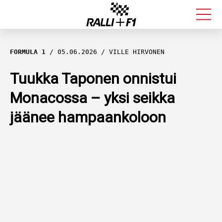
FORMULA 1
FORMULA 1
05.06.2026
VILLE HIRVONEN
RALLI
Tuukka Taponen onnistui
Monacossa – yksi seikka
KALLE ROVANPERÄ
jäänee hampaankoloon
VALTTERI BOTTAS
MUUT