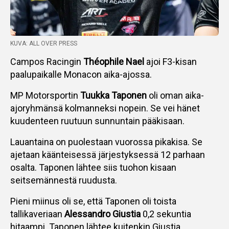
KUVA: ALL OVER PRESS
Campos Racingin
Théophile Nael
ajoi F3-kisan
paalupaikalle Monacon aika-ajossa.
MP Motorsportin
Tuukka Taponen
oli oman aika-
ajoryhmänsä kolmanneksi nopein. Se vei hänet
kuudenteen ruutuun sunnuntain pääkisaan.
Lauantaina on puolestaan vuorossa pikakisa. Se
ajetaan käänteisessä järjestyksessä 12 parhaan
osalta. Taponen lähtee siis tuohon kisaan
seitsemännestä ruudusta.
Pieni miinus oli se, että Taponen oli toista
tallikaveriaan
Alessandro Giustia
0,2 sekuntia
hitaampi. Taponen lähtee kuitenkin Giustia