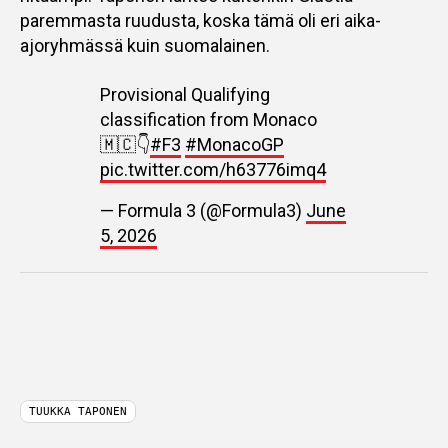
paremmasta ruudusta, koska tämä oli eri aika-
ajoryhmässä kuin suomalainen.
Provisional Qualifying
classification from Monaco
🇲🇨👇
#F3
#MonacoGP
pic.twitter.com/h63776imq4
— Formula 3 (@Formula3)
June
5, 2026
TUUKKA TAPONEN