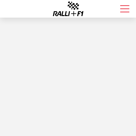
FORMULA 1
RALLI
KALLE ROVANPERÄ
VALTTERI BOTTAS
MUUT