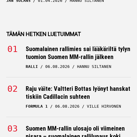
JAN SOLANS
01.04.2026
HANNU SILTANEN
TÄMÄN HETKEN LUETUIMMAT
Suomalainen rallimies sai lääkäriltä tylyn
tuomion Suomen MM-rallin jälkeen
RALLI
06.08.2026
HANNU SILTANEN
Raju väite: Valtteri Bottas lyönyt hanskat
tiskiin Cadillacin suhteen
FORMULA 1
06.08.2026
VILLE HIRVONEN
Suomen MM-rallin ulosajo oli viimeinen
pisara – suomalainen rallilupaus koki