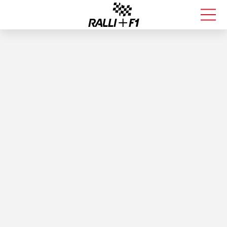
FORMULA 1
RALLI
KALLE ROVANPERÄ
VALTTERI BOTTAS
MUUT