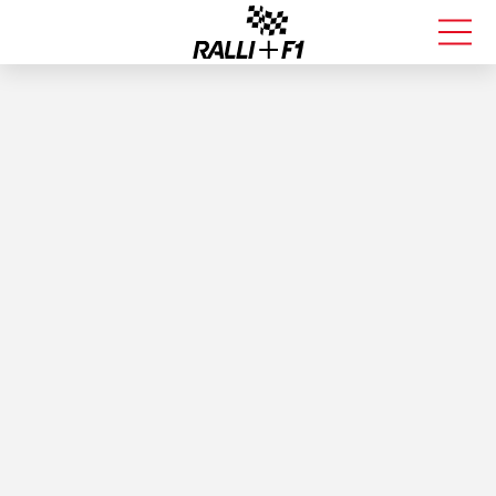
FORMULA 1
RALLI
KALLE ROVANPERÄ
VALTTERI BOTTAS
MUUT