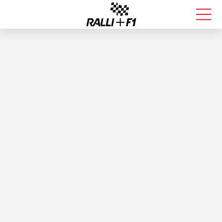
FORMULA 1
RALLI
KALLE ROVANPERÄ
VALTTERI BOTTAS
MUUT