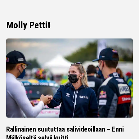
Molly Pettit
Rallinainen suututtaa salivideoillaan – Enni
Mälköseltä selvä kuitti