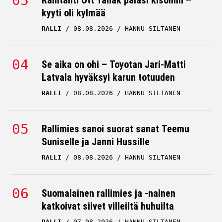
Rallitähti Ott Tänak palasi kisoihin –
kyyti oli kylmää
RALLI
08.08.2026
HANNU SILTANEN
Se aika on ohi – Toyotan Jari-Matti
Latvala hyväksyi karun totuuden
RALLI
08.08.2026
HANNU SILTANEN
Rallimies sanoi suorat sanat Teemu
Suniselle ja Janni Hussille
RALLI
08.08.2026
HANNU SILTANEN
Suomalainen rallimies ja -nainen
katkoivat siivet villeiltä huhuilta
RALLI
07.08.2026
HANNU SILTANEN