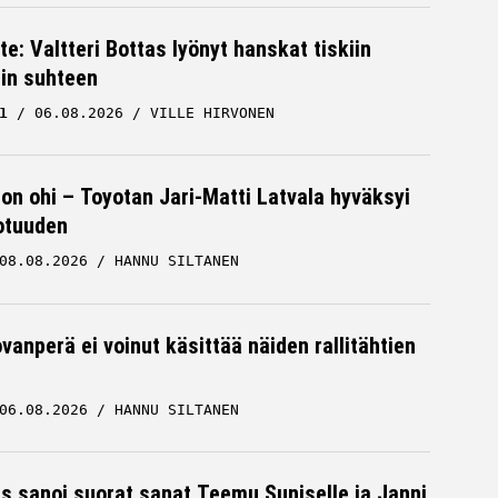
te: Valtteri Bottas lyönyt hanskat tiskiin
cin suhteen
1
06.08.2026
VILLE HIRVONEN
 on ohi – Toyotan Jari-Matti Latvala hyväksyi
otuuden
08.08.2026
HANNU SILTANEN
vanperä ei voinut käsittää näiden rallitähtien
06.08.2026
HANNU SILTANEN
es sanoi suorat sanat Teemu Suniselle ja Janni