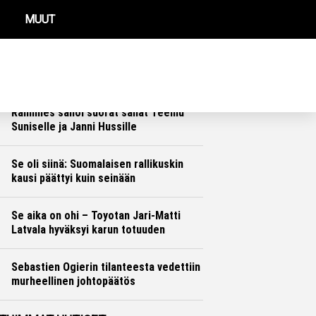
MUUT
REIMMAT UUTISET
Rallitähti Ott Tänak palasi kisoihin –
kyyti oli kylmää
Ralli
Hannu Siltanen
Rallimies sanoi suorat sanat Teemu
Suniselle ja Janni Hussille
Ralli
Hannu Siltanen
Se oli siinä: Suomalaisen rallikuskin
kausi päättyi kuin seinään
Ralli
Hannu Siltanen
Se aika on ohi – Toyotan Jari-Matti
Latvala hyväksyi karun totuuden
Ralli
Hannu Siltanen
Sebastien Ogierin tilanteesta vedettiin
murheellinen johtopäätös
Ralli
Hannu Siltanen