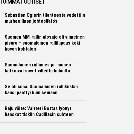
TUIMMAT UUTISET
Sebastien Ogierin tilanteesta vedettiin
murheellinen johtopäätös
Suomen MM-rallin ulosajo oli viimeinen
pisara – suomalainen rallilupaus koki
kovan kohtalon
Suomalainen rallimies ja -nainen
katkoivat siivet villeiltä huhuilta
Se oli siinä: Suomalaisen rallikuskin
kausi päättyi kuin seinään
Raju väite: Valtteri Bottas lyönyt
hanskat tiskiin Cadillacin suhteen