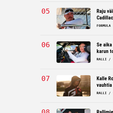
Raju väi
Cadilla
FORMULA 
Se aika
karun t
RALLI
Kalle Ro
vauhtia
RALLI
Rallimi