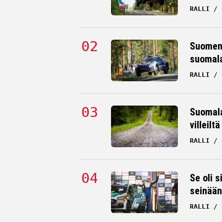
RALLI
Suomen 
suomala
RALLI
Suomala
villeilt
RALLI
Se oli s
seinään
RALLI