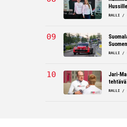
Hussill
RALLI
Suomala
Suomen 
RALLI
Jari-Mat
tehtävä
RALLI