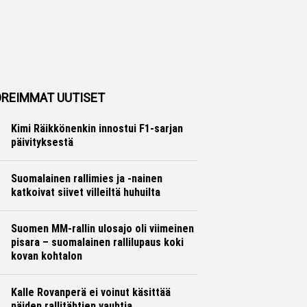
REIMMAT UUTISET
Kimi Räikkönenkin innostui F1-sarjan
päivityksestä
Formula 1
Hannu Siltanen
Suomalainen rallimies ja -nainen
katkoivat siivet villeiltä huhuilta
Ralli
Hannu Siltanen
Suomen MM-rallin ulosajo oli viimeinen
pisara – suomalainen rallilupaus koki
kovan kohtalon
Ralli
Hannu Siltanen
Kalle Rovanperä ei voinut käsittää
näiden rallitähtien vauhtia