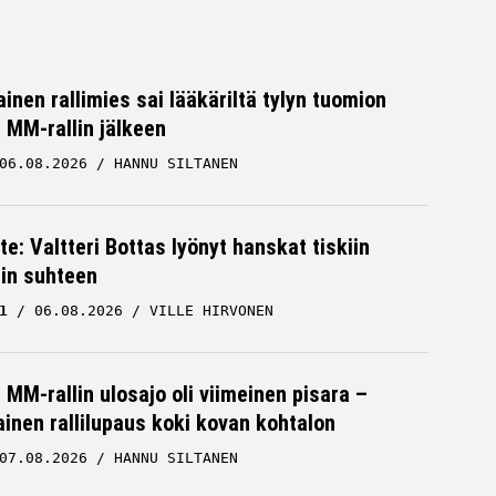
inen rallimies sai lääkäriltä tylyn tuomion
MM-rallin jälkeen
06.08.2026
HANNU SILTANEN
tä
Jari-Matti Latvala avasi sanaisen
te: Valtteri Bottas lyönyt hanskat tiskiin
arkkunsa – erityinen viesti yhdelle
cin suhteen
miehelle
1
06.08.2026
VILLE HIRVONEN
RALLI
05.08.2026
HANNU SILTANEN
MM-rallin ulosajo oli viimeinen pisara –
inen rallilupaus koki kovan kohtalon
07.08.2026
HANNU SILTANEN