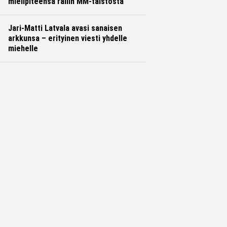
mielipiteensä rallin MM-taistosta
Jari-Matti Latvala avasi sanaisen
arkkunsa – erityinen viesti yhdelle
miehelle