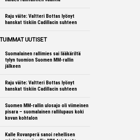
Ralli
Hannu Siltanen
Raju väite: Valtteri Bottas lyönyt
hanskat tiskiin Cadillacin suhteen
Formula 1
Ville Hirvonen
TUIMMAT UUTISET
Suomalainen rallimies sai lääkäriltä
tylyn tuomion Suomen MM-rallin
jälkeen
Raju väite: Valtteri Bottas lyönyt
hanskat tiskiin Cadillacin suhteen
Suomen MM-rallin ulosajo oli viimeinen
pisara – suomalainen rallilupaus koki
kovan kohtalon
Kalle Rovanperä sanoi rehellisen