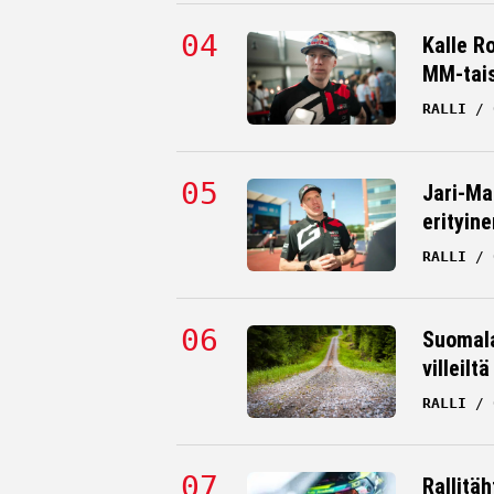
Kalle R
MM-tai
RALLI
Kalle Rovanperä sanoi rehellisen
mielipiteensä rallin MM-taistosta
RALLI
05.08.2026
HANNU SILTANEN
Jari-Ma
erityine
RALLI
Suomala
villeilt
RALLI
Rallitä