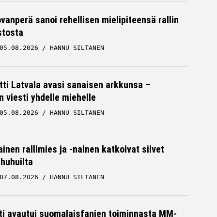
ovanperä sanoi rehellisen mielipiteensä rallin
stosta
05.08.2026
HANNU SILTANEN
Suomalainen rallin maailmanmestari
lausui rajun väitteen Sami Pajarista
RALLI
05.08.2026
HANNU SILTANEN
tti Latvala avasi sanaisen arkkunsa –
n viesti yhdelle miehelle
05.08.2026
HANNU SILTANEN
inen rallimies ja -nainen katkoivat siivet
ä huhuilta
07.08.2026
HANNU SILTANEN
hti avautui suomalaisfanien toiminnasta MM-