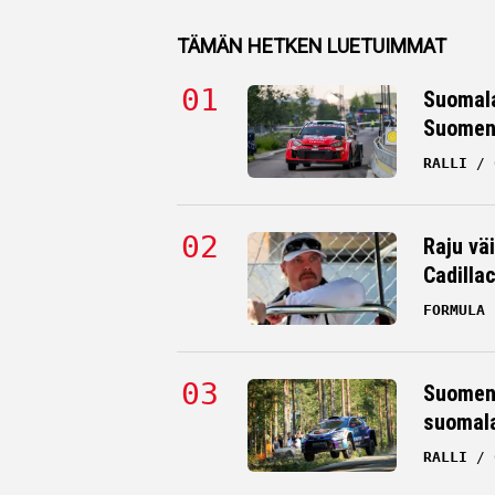
TÄMÄN HETKEN LUETUIMMAT
Suomala
Suomen 
RALLI
Suomalainen rallimies sai lääkäril
Raju väi
tylyn tuomion Suomen MM-rallin
Cadilla
jälkeen
FORMULA 
RALLI
06.08.2026
HANNU SILTANEN
Suomen 
suomala
RALLI