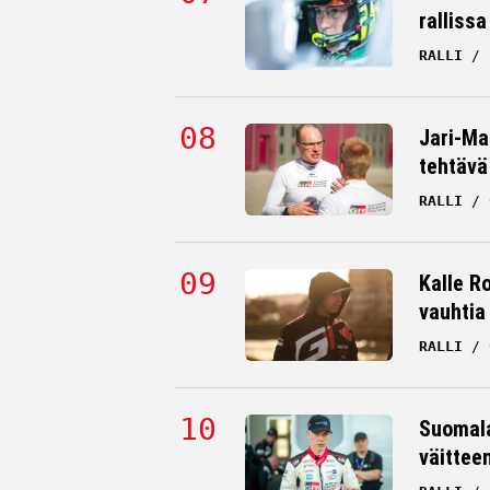
rallissa
RALLI
Jari-Mat
tehtävä
RALLI
Kalle Ro
vauhtia
RALLI
Suomala
väittee