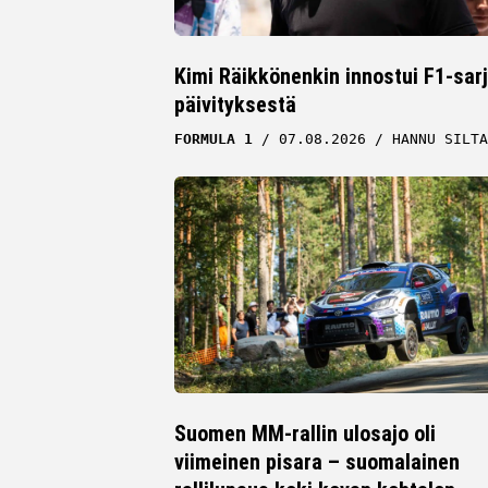
Kimi Räikkönenkin innostui F1-sar
päivityksestä
FORMULA 1
07.08.2026
HANNU SILTA
Suomen MM-rallin ulosajo oli
viimeinen pisara – suomalainen