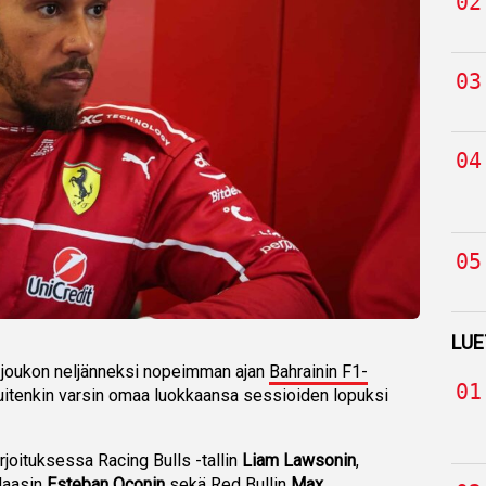
LUE
i joukon neljänneksi nopeimman ajan
Bahrainin F1-
i kuitenkin varsin omaa luokkaansa sessioiden lopuksi
rjoituksessa Racing Bulls -tallin
Liam Lawsonin
,
Haasin
Esteban Oconin
sekä Red Bullin
Max