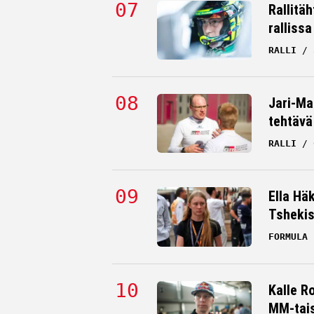
Rallitä
rallissa
RALLI
Jari-Mat
tehtävä
RALLI
Ella Hä
Tsheki
FORMULA 
Kalle R
MM-tai