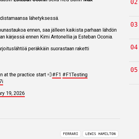
todistamaansa lähetyksessä.
ounastaukoa ennen, saa jälleen kaikista parhaan lähdön
n kärjessä ennen Kimi Antonellia ja Esteban Oconia.
harjoituslähtöä peräkkäin suorastaan raketti
 at the practice start 💨
#F1
#F1Testing
7i
ry 19, 2026
FERRARI
LEWIS HAMILTON