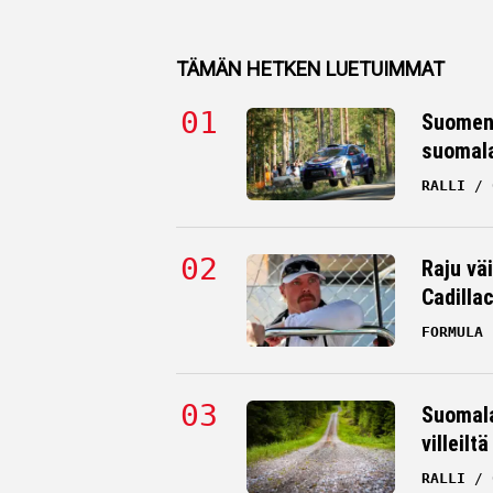
TÄMÄN HETKEN LUETUIMMAT
Suomen 
suomala
RALLI
Raju väi
Cadilla
FORMULA 
Suomala
villeilt
RALLI