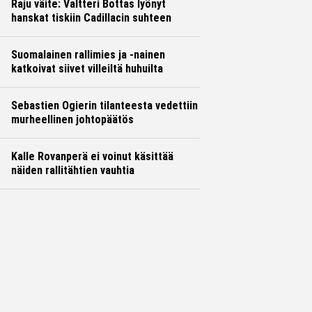
Raju väite: Valtteri Bottas lyönyt
hanskat tiskiin Cadillacin suhteen
Suomalainen rallimies ja -nainen
katkoivat siivet villeiltä huhuilta
Sebastien Ogierin tilanteesta vedettiin
murheellinen johtopäätös
Kalle Rovanperä ei voinut käsittää
näiden rallitähtien vauhtia