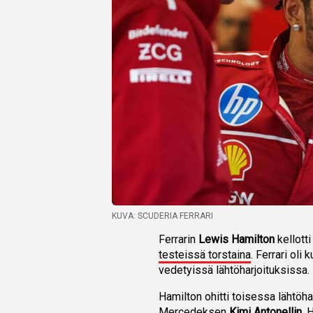
KUVA: SCUDERIA FERRARI
Ferrarin
Lewis Hamilton
kellott
testeissä torstaina
. Ferrari ol
vedetyissä lähtöharjoituksissa.
Hamilton ohitti toisessa lähtöha
Mercedeksen
Kimi Antonellin
, 