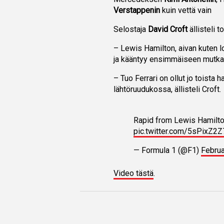
Verstappenin
kuin vettä vain
Selostaja
David Croft
ällisteli 
– Lewis Hamilton, aivan kuten l
ja kääntyy ensimmäiseen mutkaa
– Tuo Ferrari on ollut jo toista 
lähtöruudukossa, ällisteli Croft.
Rapid from Lewis Hamilton
pic.twitter.com/5sPixZ2Z
— Formula 1 (@F1)
Februa
Video tästä
.