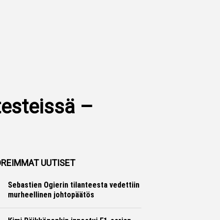
testeissä –
REIMMAT UUTISET
Sebastien Ogierin tilanteesta vedettiin
murheellinen johtopäätös
Ralli
Hannu Siltanen