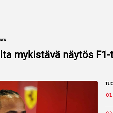
NEN
lta mykistävä näytös F1-
TUO