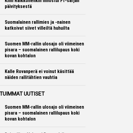
Kimi Räikkönenkin innostui F1-sarjan
päivityksestä
Formula 1
Hannu Siltanen
Suomalainen rallimies ja -nainen
katkoivat siivet villeiltä huhuilta
Ralli
Hannu Siltanen
Suomen MM-rallin ulosajo oli viimeinen
pisara – suomalainen rallilupaus koki
kovan kohtalon
Ralli
Hannu Siltanen
Kalle Rovanperä ei voinut käsittää
näiden rallitähtien vauhtia
Ralli
Hannu Siltanen
TUIMMAT UUTISET
Suomen MM-rallin ulosajo oli viimeinen
pisara – suomalainen rallilupaus koki
kovan kohtalon