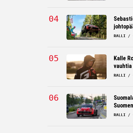
Sebasti
johtopä
RALLI
Kalle Ro
vauhtia
RALLI
Suomala
Suomen 
RALLI