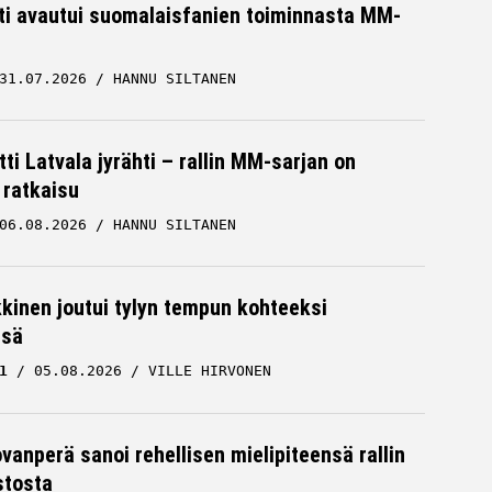
hti avautui suomalaisfanien toiminnasta MM-
31.07.2026
HANNU SILTANEN
ti Latvala jyrähti – rallin MM-sarjan on
 ratkaisu
06.08.2026
HANNU SILTANEN
kkinen joutui tylyn tempun kohteeksi
ssä
1
05.08.2026
VILLE HIRVONEN
ovanperä sanoi rehellisen mielipiteensä rallin
stosta