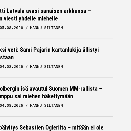
tti Latvala avasi sanaisen arkkunsa –
n viesti yhdelle miehelle
05.08.2026
HANNU SILTANEN
ksi veti: Sami Pajarin kartanlukija ällistyi
staan
04.08.2026
HANNU SILTANEN
Solbergin isä avautui Suomen MM-rallista –
mppu sai miehen häkeltymään
04.08.2026
HANNU SILTANEN
päivitys Sebastien Ogierilta – mitään ei ole