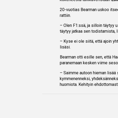
20-vuotias Bearman uskoo itsee
rattiin.
– Olen F1:ssä, ja silloin täytyy
täytyy jatkaa sen todistamista, 
– Kyse ei ole siitä, että ajoin yh
lisäsi.
Bearman otti esille sen, että H
paranemaan kesken viime seso
– Saimme autoon hieman lisää su
kymmenenneksi, yhdeksänneksi 
huomiota. Kehityin ehdottomasti,