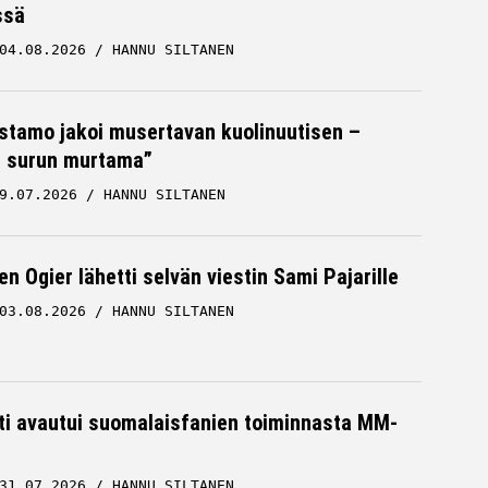
ssä
04.08.2026
HANNU SILTANEN
stamo jakoi musertavan kuolinuutisen –
 surun murtama”
9.07.2026
HANNU SILTANEN
n Ogier lähetti selvän viestin Sami Pajarille
03.08.2026
HANNU SILTANEN
hti avautui suomalaisfanien toiminnasta MM-
31.07.2026
HANNU SILTANEN