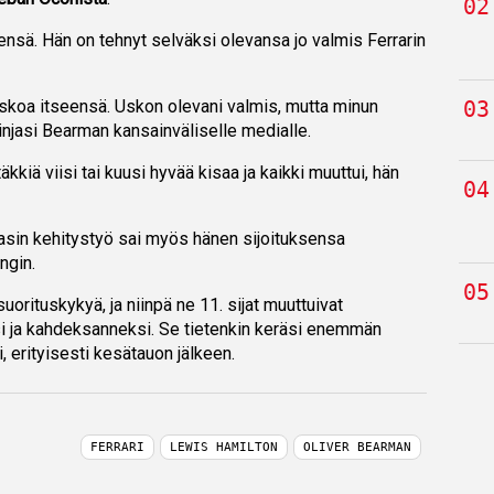
nsä. Hän on tehnyt selväksi olevansa jo valmis Ferrarin
 uskoa itseensä. Uskon olevani valmis, mutta minun
linjasi Bearman kansainväliselle medialle.
täkkiä viisi tai kuusi hyvää kisaa ja kaikki muuttui, hän
aasin kehitystyö sai myös hänen sijoituksensa
ngin.
orituskykyä, ja niinpä ne 11. sijat muuttuivat
ja kahdeksanneksi. Se tietenkin keräsi enemmän
 erityisesti kesätauon jälkeen.
FERRARI
LEWIS HAMILTON
OLIVER BEARMAN