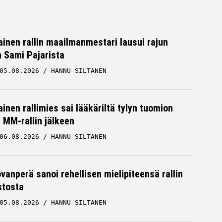
inen rallin maailmanmestari lausui rajun
n Sami Pajarista
05.08.2026
HANNU SILTANEN
inen rallimies sai lääkäriltä tylyn tuomion
MM-rallin jälkeen
06.08.2026
HANNU SILTANEN
ovanperä sanoi rehellisen mielipiteensä rallin
stosta
05.08.2026
HANNU SILTANEN