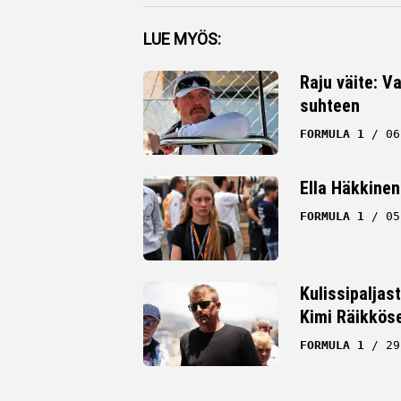
Facebook
LUE MYÖS:
Twitter
Raju väite: Va
suhteen
Whatsapp
FORMULA 1
06
Ella Häkkinen
FORMULA 1
05
Kulissipaljas
Kimi Räikkös
FORMULA 1
29