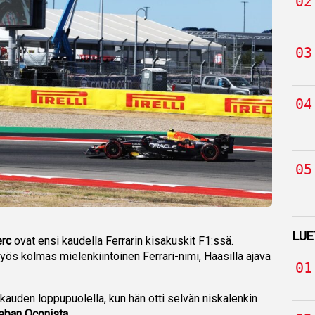
LUE
erc
ovat ensi kaudella Ferrarin kisakuskit F1:ssä.
ös kolmas mielenkiintoinen Ferrari-nimi, Haasilla ajava
kauden loppupuolella, kun hän otti selvän niskalenkin
eban Oconista
.