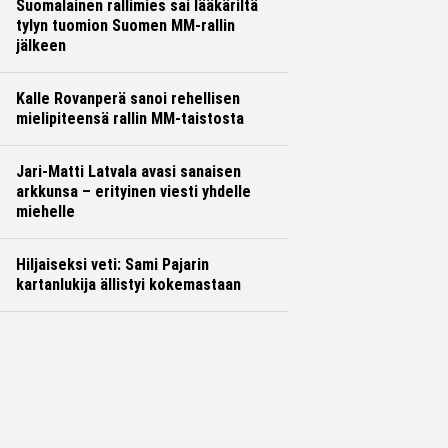
Suomalainen rallimies sai lääkäriltä
tylyn tuomion Suomen MM-rallin
jälkeen
Kalle Rovanperä sanoi rehellisen
mielipiteensä rallin MM-taistosta
Jari-Matti Latvala avasi sanaisen
arkkunsa – erityinen viesti yhdelle
miehelle
Hiljaiseksi veti: Sami Pajarin
kartanlukija ällistyi kokemastaan