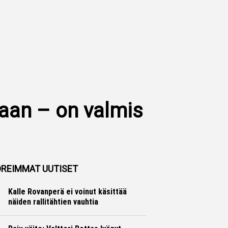
aan – on valmis
REIMMAT UUTISET
Kalle Rovanperä ei voinut käsittää
näiden rallitähtien vauhtia
Ralli
Hannu Siltanen