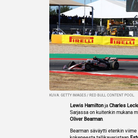
KUVA: GETTY IMAGES / RED BULL CONTENT POOL.
Lewis Hamilton
ja
Charles Lecl
Sarjassa on kuitenkin mukana my
Oliver Bearman
.
Bearman säväytti etenkin viime 
kokeneesta tallikaveristaan
Est