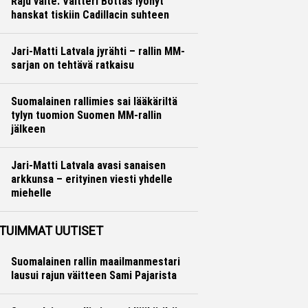
Raju väite: Valtteri Bottas lyönyt
hanskat tiskiin Cadillacin suhteen
Formula 1
Ville Hirvonen
Jari-Matti Latvala jyrähti – rallin MM-
sarjan on tehtävä ratkaisu
Ralli
Hannu Siltanen
Suomalainen rallimies sai lääkäriltä
tylyn tuomion Suomen MM-rallin
jälkeen
Ralli
Hannu Siltanen
Jari-Matti Latvala avasi sanaisen
arkkunsa – erityinen viesti yhdelle
miehelle
Ralli
Hannu Siltanen
TUIMMAT UUTISET
Suomalainen rallin maailmanmestari
lausui rajun väitteen Sami Pajarista