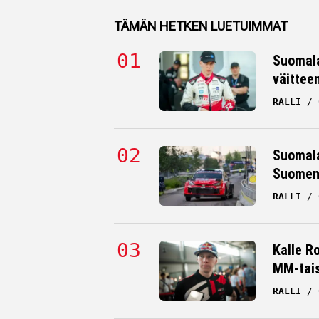
TÄMÄN HETKEN LUETUIMMAT
Suomala
väittee
RALLI
Suomala
Suomen 
RALLI
Kalle R
MM-tai
RALLI