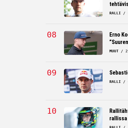
tehtävi
RALLI
Erno Ko
”Suuren
MUUT
2
Sebastie
RALLI
Rallitä
rallissa
RALLI