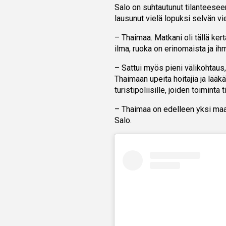
Salo on suhtautunut tilanteeseen
lausunut vielä lopuksi selvän vi
– Thaimaa. Matkani oli tällä ker
ilma, ruoka on erinomaista ja ih
– Sattui myös pieni välikohtaus,
Thaimaan upeita hoitajia ja lääk
turistipoliisille, joiden toiminta
– Thaimaa on edelleen yksi maai
Salo.