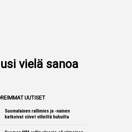
lusi vielä sanoa
REIMMAT UUTISET
Suomalainen rallimies ja -nainen
katkoivat siivet villeiltä huhuilta
Ralli
Hannu Siltanen