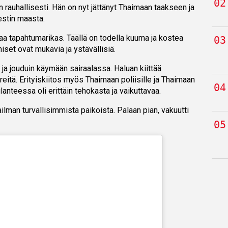
 rauhallisesti. Hän on nyt jättänyt Thaimaan taakseen ja
estin maasta.
taa tapahtumarikas. Täällä on todella kuuma ja kostea
miset ovat mukavia ja ystävällisiä.
 ja jouduin käymään sairaalassa. Haluan kiittää
äreitä. Erityiskiitos myös Thaimaan poliisille ja Thaimaan
 tilanteessa oli erittäin tehokasta ja vaikuttavaa.
lman turvallisimmista paikoista. Palaan pian, vakuutti