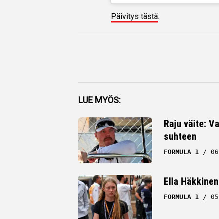
Päivitys tästä
.
Facebook
LUE MYÖS:
Twitter
Raju väite: Va
suhteen
Whatsapp
FORMULA 1
06
Ella Häkkinen
FORMULA 1
05