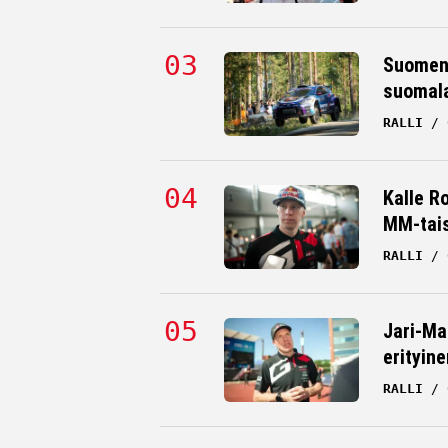
Suomen 
suomala
RALLI
Kalle R
MM-tai
RALLI
Jari-Ma
erityine
RALLI