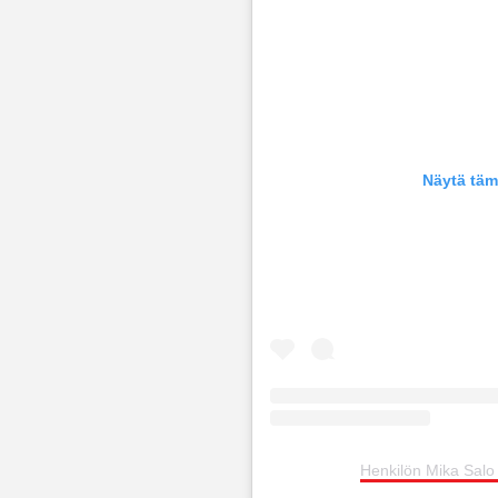
Näytä täm
Henkilön Mika Salo 