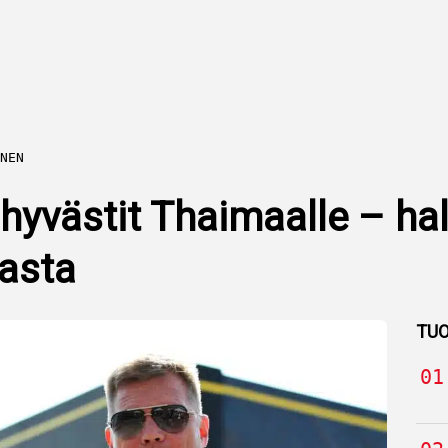
NEN
 hyvästit Thaimaalle – ha
asta
TUO