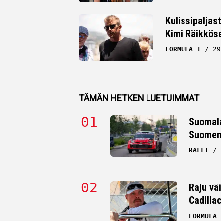
Kulissipaljas
Kimi Räikkös
FORMULA 1
29
TÄMÄN HETKEN LUETUIMMAT
Suomala
Suomen 
RALLI
Raju väi
Cadilla
FORMULA 