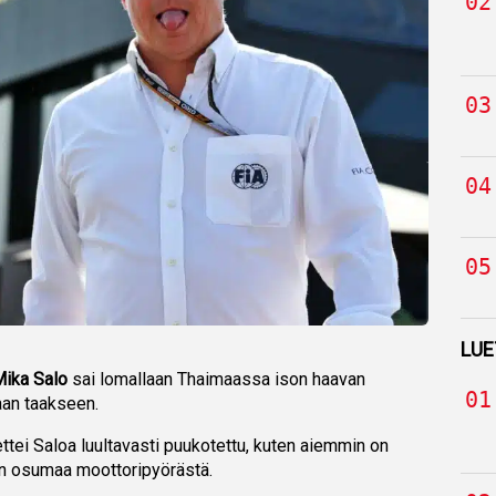
LUE
Mika Salo
sai lomallaan Thaimaassa ison haavan
aan taakseen.
 ettei Saloa luultavasti puukotettu, kuten aiemmin on
een osumaa moottoripyörästä.