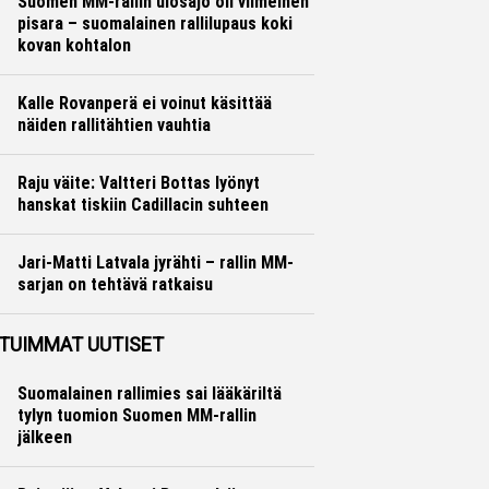
Suomen MM-rallin ulosajo oli viimeinen
pisara – suomalainen rallilupaus koki
kovan kohtalon
Ralli
Hannu Siltanen
Kalle Rovanperä ei voinut käsittää
näiden rallitähtien vauhtia
Ralli
Hannu Siltanen
Raju väite: Valtteri Bottas lyönyt
hanskat tiskiin Cadillacin suhteen
Formula 1
Ville Hirvonen
Jari-Matti Latvala jyrähti – rallin MM-
sarjan on tehtävä ratkaisu
Ralli
Hannu Siltanen
TUIMMAT UUTISET
Suomalainen rallimies sai lääkäriltä
tylyn tuomion Suomen MM-rallin
jälkeen