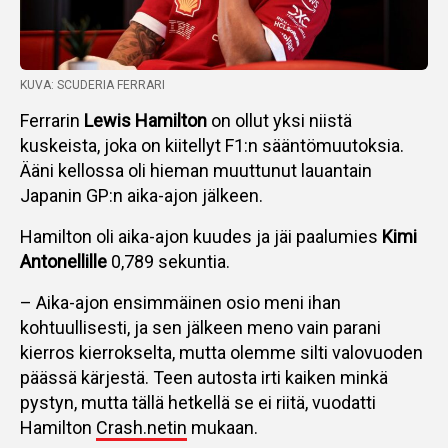
KUVA: SCUDERIA FERRARI
Ferrarin
Lewis Hamilton
on ollut yksi niistä
kuskeista, joka on kiitellyt F1:n sääntömuutoksia.
Ääni kellossa oli hieman muuttunut lauantain
Japanin GP:n aika-ajon jälkeen.
Hamilton oli aika-ajon kuudes ja jäi paalumies
Kimi
Antonellille
0,789 sekuntia.
– Aika-ajon ensimmäinen osio meni ihan
kohtuullisesti, ja sen jälkeen meno vain parani
kierros kierrokselta, mutta olemme silti valovuoden
päässä kärjestä. Teen autosta irti kaiken minkä
pystyn, mutta tällä hetkellä se ei riitä, vuodatti
Hamilton
Crash.netin
mukaan.