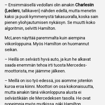
– Ensimmäisellä vedollani olin ainakin
Charlesiin
(Leclerc
, tallikaveri) nähden edellä, mutta menetin
kaksi ja puoli kymmenystä takasuoralla, koska sain
pienen yliohjautumisen nykäisyn. Se muutti koko
algoritmin, selvitti Hamilton.
McLaren näyttää paremmalta kuin aiempina
viikonloppuina. Myös Hamilton on huomannut
seikan.
– Heillä on selvästi hyvä auto, ja kun he alkavat
saada enemmän tehoa irti tuosta Mercedes-
moottorista, me jäämme jälkeen.
– Meillä on iso työ edessä, jos aiomme jotenkin
kuroa eroa kiinni. Moottori on osa kokonaisuutta,
mutta ainakin tänä viikonloppuna alusta ei
selvästikään ole Mercedeksen tasolla. He ovat
nopeimpia myös mutkissa, näki Hamilton.