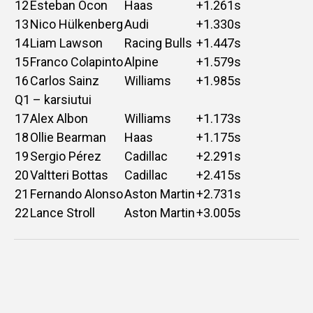
12
Esteban Ocon
Haas
+1.261s
13
Nico Hülkenberg
Audi
+1.330s
14
Liam Lawson
Racing Bulls
+1.447s
15
Franco Colapinto
Alpine
+1.579s
16
Carlos Sainz
Williams
+1.985s
Q1 – karsiutui
17
Alex Albon
Williams
+1.173s
18
Ollie Bearman
Haas
+1.175s
19
Sergio Pérez
Cadillac
+2.291s
20
Valtteri Bottas
Cadillac
+2.415s
21
Fernando Alonso
Aston Martin
+2.731s
22
Lance Stroll
Aston Martin
+3.005s