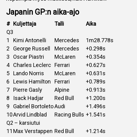
Japanin GP:n aika-ajo
#
Kuljettaja
Talli
Aika
Q3
1
Kimi Antonelli
Mercedes
1m28.778s
2
George Russell
Mercedes
+0.298s
3
Oscar Piastri
McLaren
+0.354s
4
Charles Leclerc
Ferrari
+0.627s
5
Lando Norris
McLaren
+0.631s
6
Lewis Hamilton
Ferrari
+0.789s
7
Pierre Gasly
Alpine
+0.913s
8
Isack Hadjar
Red Bull
+1.200s
9
Gabriel Bortoleto
Audi
+1.496s
10
Arvid Lindblad
Racing Bulls
+1.541s
Q2 – karsiutui
11
Max Verstappen
Red Bull
+1.214s