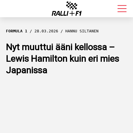
FORMULA 1
FORMULA 1
28.03.2026
HANNU SILTANEN
RALLI
Nyt muuttui ääni kellossa –
Lewis Hamilton kuin eri mies
KALLE ROVANPERÄ
Japanissa
VALTTERI BOTTAS
MUUT