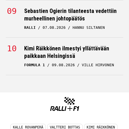
Sebastien Ogierin tilanteesta vedettiin
murheellinen johtopäätös
RALLI
07.08.2026
HANNU SILTANEN
Kimi Räikkönen ilmestyi yllättävään
paikkaan Helsingissä
FORMULA 1
09.08.2026
VILLE HIRVONEN
KALLE ROVANPERÄ
VALTTERI BOTTAS
KIMI RÄIKKÖNEN