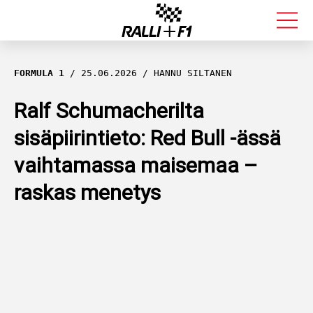
FORMULA 1
FORMULA 1
25.06.2026
HANNU SILTANEN
RALLI
Ralf Schumacherilta
sisäpiirintieto: Red Bull -ässä
KALLE ROVANPERÄ
vaihtamassa maisemaa –
VALTTERI BOTTAS
raskas menetys
MUUT