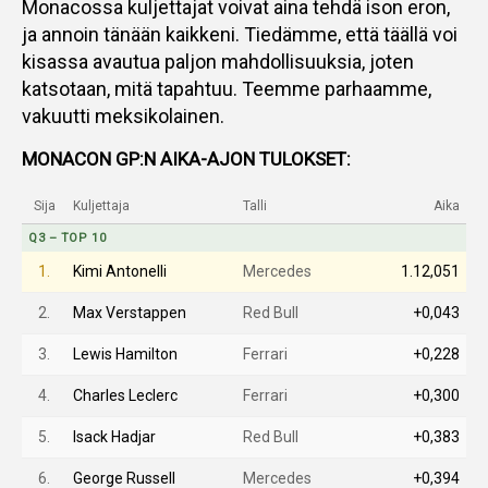
Monacossa kuljettajat voivat aina tehdä ison eron,
ja annoin tänään kaikkeni. Tiedämme, että täällä voi
kisassa avautua paljon mahdollisuuksia, joten
katsotaan, mitä tapahtuu. Teemme parhaamme,
vakuutti meksikolainen.
MONACON GP:N AIKA-AJON TULOKSET:
Sija
Kuljettaja
Talli
Aika
Q3 – TOP 10
1.
Kimi Antonelli
Mercedes
1.12,051
2.
Max Verstappen
Red Bull
+0,043
3.
Lewis Hamilton
Ferrari
+0,228
4.
Charles Leclerc
Ferrari
+0,300
5.
Isack Hadjar
Red Bull
+0,383
6.
George Russell
Mercedes
+0,394