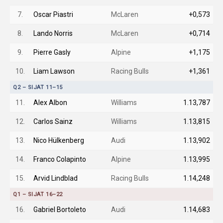
7.
Oscar Piastri
McLaren
+0,573
8.
Lando Norris
McLaren
+0,714
9.
Pierre Gasly
Alpine
+1,175
10.
Liam Lawson
Racing Bulls
+1,361
Q2 – SIJAT 11–15
11.
Alex Albon
Williams
1.13,787
12.
Carlos Sainz
Williams
1.13,815
13.
Nico Hülkenberg
Audi
1.13,902
14.
Franco Colapinto
Alpine
1.13,995
15.
Arvid Lindblad
Racing Bulls
1.14,248
Q1 – SIJAT 16–22
16.
Gabriel Bortoleto
Audi
1.14,683