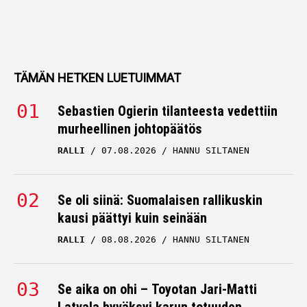
TÄMÄN HETKEN LUETUIMMAT
Sebastien Ogierin tilanteesta vedettiin
murheellinen johtopäätös
RALLI
07.08.2026
HANNU SILTANEN
Se oli siinä: Suomalaisen rallikuskin
kausi päättyi kuin seinään
RALLI
08.08.2026
HANNU SILTANEN
Se aika on ohi – Toyotan Jari-Matti
Latvala hyväksyi karun totuuden
RALLI
08.08.2026
HANNU SILTANEN