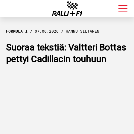
FORMULA 1
FORMULA 1
07.06.2026
HANNU SILTANEN
RALLI
Suoraa tekstiä: Valtteri Bottas
pettyi Cadillacin touhuun
KALLE ROVANPERÄ
VALTTERI BOTTAS
MUUT