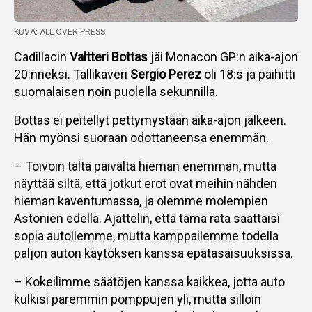
KUVA: ALL OVER PRESS
Cadillacin
Valtteri Bottas
jäi Monacon GP:n aika-ajon
20:nneksi. Tallikaveri
Sergio Perez
oli 18:s ja päihitti
suomalaisen noin puolella sekunnilla.
Bottas ei peitellyt pettymystään aika-ajon jälkeen.
Hän myönsi suoraan odottaneensa enemmän.
– Toivoin tältä päivältä hieman enemmän, mutta
näyttää siltä, että jotkut erot ovat meihin nähden
hieman kaventumassa, ja olemme molempien
Astonien edellä. Ajattelin, että tämä rata saattaisi
sopia autollemme, mutta kamppailemme todella
paljon auton käytöksen kanssa epätasaisuuksissa.
– Kokeilimme säätöjen kanssa kaikkea, jotta auto
kulkisi paremmin pomppujen yli, mutta silloin