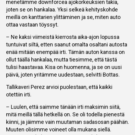
menetämme downforcea ajokorkeuksien takia,
joten se on hankalaa. Yksi selkeä kehityskohde
meillä on kanttarien ylittäminen ja se, miten auto
ottaa vastaan töyssyt.
– Ne kaksi viimeistä kierrosta aika-ajon lopussa
tuntuivat siltä, etten saanut omalta osaltani autosta
enää mitään enempää irti. Tämän auton kanssa on
ollut täällä hankalaa, mutta tiesimme, että tästä
tulisi haastavaa. Kisa on huomenna, ja se on uusi
päivä, joten yritämme uudestaan, selvitti Bottas.
Tallikaveri Perez arvioi puolestaan, että kaikki
otettiin irti.
– Luulen, että saimme tänään irti maksimin siitä,
mitä meillä tällä hetkellä on. Se oli todella pienestä
kiinni, ja jäimme vain muutaman sadasosan päähän.
Muuten olisimme voineet olla mukana siellä.