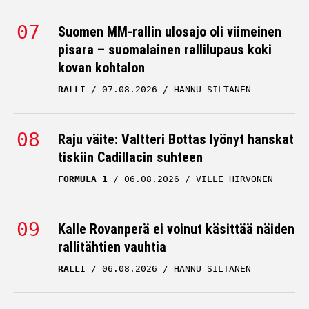
Suomen MM-rallin ulosajo oli viimeinen
pisara – suomalainen rallilupaus koki
kovan kohtalon
RALLI
07.08.2026
HANNU SILTANEN
Raju väite: Valtteri Bottas lyönyt hanskat
tiskiin Cadillacin suhteen
FORMULA 1
06.08.2026
VILLE HIRVONEN
Kalle Rovanperä ei voinut käsittää näiden
rallitähtien vauhtia
RALLI
06.08.2026
HANNU SILTANEN
Kimi Räikkönenkin innostui F1-sarjan