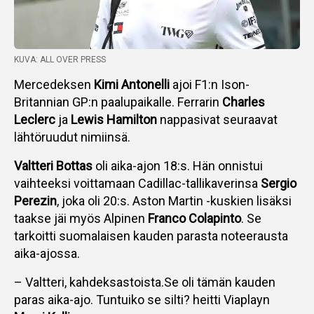
KUVA: ALL OVER PRESS
Mercedeksen
Kimi Antonelli
ajoi F1:n Ison-
Britannian GP:n paalupaikalle. Ferrarin
Charles
Leclerc
ja
Lewis Hamilton
nappasivat seuraavat
lähtöruudut nimiinsä.
Valtteri Bottas
oli aika-ajon 18:s. Hän onnistui
vaihteeksi voittamaan Cadillac-tallikaverinsa
Sergio
Perezin
, joka oli 20:s. Aston Martin -kuskien lisäksi
taakse jäi myös Alpinen
Franco Colapinto
. Se
tarkoitti suomalaisen kauden parasta noteerausta
aika-ajossa.
– Valtteri, kahdeksastoista.Se oli tämän kauden
paras aika-ajo. Tuntuiko se silti? heitti Viaplayn