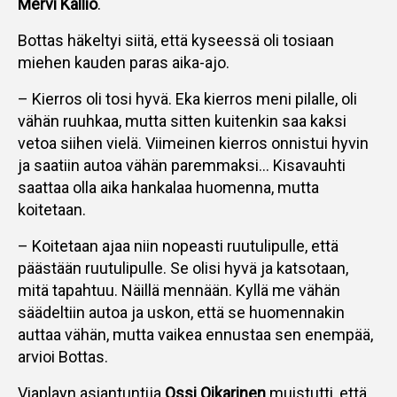
Mervi Kallio
.
Bottas häkeltyi siitä, että kyseessä oli tosiaan
miehen kauden paras aika-ajo.
– Kierros oli tosi hyvä. Eka kierros meni pilalle, oli
vähän ruuhkaa, mutta sitten kuitenkin saa kaksi
vetoa siihen vielä. Viimeinen kierros onnistui hyvin
ja saatiin autoa vähän paremmaksi… Kisavauhti
saattaa olla aika hankalaa huomenna, mutta
koitetaan.
– Koitetaan ajaa niin nopeasti ruutulipulle, että
päästään ruutulipulle. Se olisi hyvä ja katsotaan,
mitä tapahtuu. Näillä mennään. Kyllä me vähän
säädeltiin autoa ja uskon, että se huomennakin
auttaa vähän, mutta vaikea ennustaa sen enempää,
arvioi Bottas.
Viaplayn asiantuntija
Ossi Oikarinen
muistutti, että