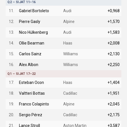
Q2 – SIJAT 11–16
11.
Gabriel Bortoleto
Audi
+0,968
12.
Pierre Gasly
Alpine
+1,570
13.
Nico Hülkenberg
Audi
+1,583
14.
Ollie Bearman
Haas
+2,008
15.
Carlos Sainz
Williams
+2,130
16.
Alex Albon
Williams
+2,250
Q1 – SIJAT 17–22
17.
Esteban Ocon
Haas
+1,404
18.
Valtteri Bottas
Cadillac
+1,951
19.
Franco Colapinto
Alpine
+2,045
20.
Sergio Pérez
Cadillac
+2,175
21.
Lance Stroll
Aston Martin
+3,587