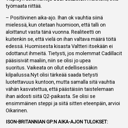
työmaata riittää.
– Positiivinen aika-ajo. Ihan ok vauhtia siinä
mielessä, kun otetaan huomioon, että talli on
aloittanut vasta tänä vuonna. Realiteetti on
kuitenkin se, että vielä on ihan valtava määrä töitä
edessä. Huomisesta kisasta Valtteri itsekään ei
odottanut ihmeitä. Tietysti, jos molemmat Cadillacit
pääsisivät maaliin, niin se olisi jo upea
suoritus. Vaikeata on ollut edellisessäkin
kilpailussa.Nyt olisi tärkeää saada tietysti
luotettavuus kuntoon, mutta samalla sitä vauhtia
vähän kasvatettua, että päästäisiin taistelemaan
ihan aidosti siitä Q2-paikasta. Se olisi se
ensimmäinen steppi ja siitä sitten eteenpäin, arvioi
Oikarinen.
ISON-BRITANNIAN GP:N AIKA-AJON TULOKSET: