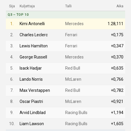
Sija
Kuljettaja
Talli
Aika
Q3 – TOP 10
1.
Kimi Antonelli
Mercedes
1.28,111
2.
Charles Leclerc
Ferrari
+0,175
3.
Lewis Hamilton
Ferrari
+0,347
4.
George Russell
Mercedes
+0,370
5.
Isack Hadjar
Red Bull
+0,635
6.
Lando Norris
McLaren
+0,766
7.
Max Verstappen
Red Bull
+0,782
8.
Oscar Piastri
McLaren
+0,921
9.
Arvid Lindblad
Racing Bulls
+1,194
10.
Liam Lawson
Racing Bulls
+1,605