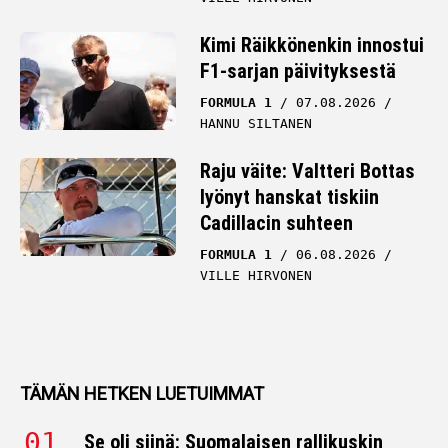
Kimi Räikkönenkin innostui
F1-sarjan päivityksestä
FORMULA 1
07.08.2026
HANNU SILTANEN
Raju väite: Valtteri Bottas
lyönyt hanskat tiskiin
Cadillacin suhteen
FORMULA 1
06.08.2026
VILLE HIRVONEN
TÄMÄN HETKEN LUETUIMMAT
Se oli siinä: Suomalaisen rallikuskin
kausi päättyi kuin seinään