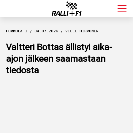
FORMULA 1
FORMULA 1
04.07.2026
VILLE HIRVONEN
RALLI
Valtteri Bottas ällistyi aika-
ajon jälkeen saamastaan
KALLE ROVANPERÄ
tiedosta
VALTTERI BOTTAS
MUUT