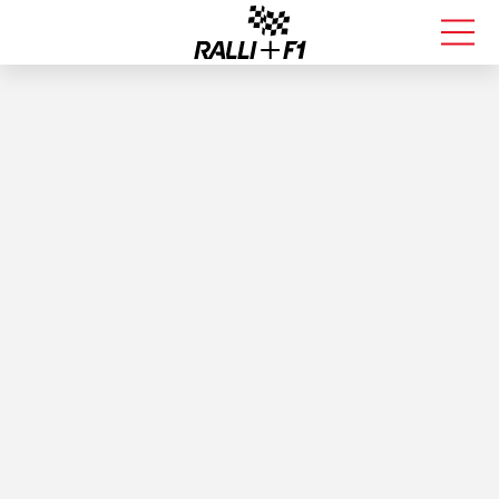
FORMULA 1
RALLI
KALLE ROVANPERÄ
VALTTERI BOTTAS
MUUT