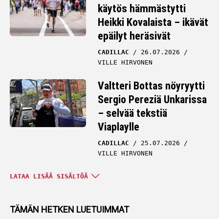
käytös hämmästytti
Heikki Kovalaista – ikävät
epäilyt heräsivät
CADILLAC
26.07.2026
VILLE HIRVONEN
Valtteri Bottas nöyryytti
Sergio Pereziä Unkarissa
– selvää tekstiä
Viaplaylle
CADILLAC
25.07.2026
VILLE HIRVONEN
Täydellinen kyykytys:
LATAA LISÄÄ SISÄLTÖÄ
Valtteri Bottas näytti
kaapin paikan Unkarissa
TÄMÄN HETKEN LUETUIMMAT