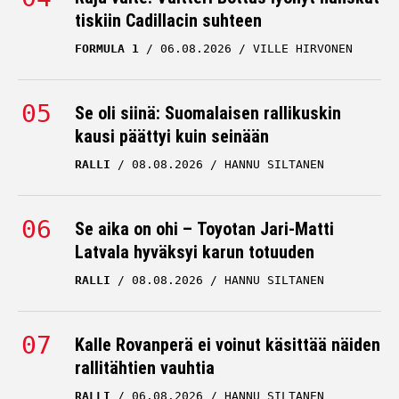
tiskiin Cadillacin suhteen
ongelmista Cadillacin
sisällä – ”Ei ole ihan
FORMULA 1
06.08.2026
VILLE HIRVONEN
ääneen puhuttu”
CADILLAC
21.07.2026
Se oli siinä: Suomalaisen rallikuskin
VILLE HIRVONEN
kausi päättyi kuin seinään
RALLI
08.08.2026
HANNU SILTANEN
Se aika on ohi – Toyotan Jari-Matti
Latvala hyväksyi karun totuuden
RALLI
08.08.2026
HANNU SILTANEN
Kalle Rovanperä ei voinut käsittää näiden
rallitähtien vauhtia
RALLI
06.08.2026
HANNU SILTANEN