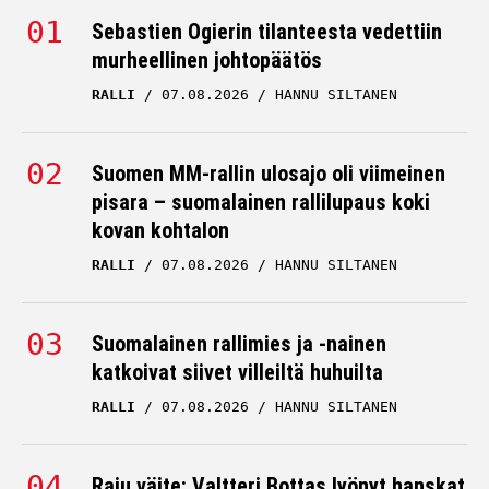
CADILLAC
25.07.2026
HANNU SILTANEN
Sebastien Ogierin tilanteesta vedettiin
murheellinen johtopäätös
Valtteri Bottas siirrettiin
RALLI
07.08.2026
HANNU SILTANEN
syrjään, Cadillac-pomolta
mielenkiintoista vihjailua
Suomen MM-rallin ulosajo oli viimeinen
CADILLAC
24.07.2026
pisara – suomalainen rallilupaus koki
VILLE HIRVONEN
kovan kohtalon
Entinen F1-pomo antoi
RALLI
07.08.2026
HANNU SILTANEN
tuomionsa Valtteri
Bottaksesta – näin
Cadillacin pitää toimia
Suomalainen rallimies ja -nainen
katkoivat siivet villeiltä huhuilta
CADILLAC
23.07.2026
HANNU SILTANEN
RALLI
07.08.2026
HANNU SILTANEN
Viaplaylla rajua vihjailua
Valtteri Bottaksen
Raju väite: Valtteri Bottas lyönyt hanskat