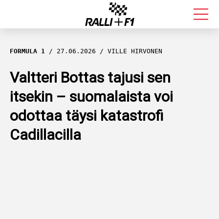
FORMULA 1
FORMULA 1
27.06.2026
VILLE HIRVONEN
RALLI
Valtteri Bottas tajusi sen
itsekin – suomalaista voi
KALLE ROVANPERÄ
odottaa täysi katastrofi
VALTTERI BOTTAS
Cadillacilla
MUUT