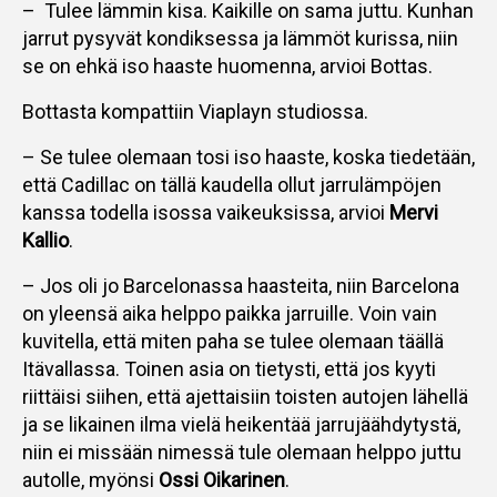
– Tulee lämmin kisa. Kaikille on sama juttu. Kunhan
jarrut pysyvät kondiksessa ja lämmöt kurissa, niin
se on ehkä iso haaste huomenna, arvioi Bottas.
Bottasta kompattiin Viaplayn studiossa.
– Se tulee olemaan tosi iso haaste, koska tiedetään,
että Cadillac on tällä kaudella ollut jarrulämpöjen
kanssa todella isossa vaikeuksissa, arvioi
Mervi
Kallio
.
– Jos oli jo Barcelonassa haasteita, niin Barcelona
on yleensä aika helppo paikka jarruille. Voin vain
kuvitella, että miten paha se tulee olemaan täällä
Itävallassa. Toinen asia on tietysti, että jos kyyti
riittäisi siihen, että ajettaisiin toisten autojen lähellä
ja se likainen ilma vielä heikentää jarrujäähdytystä,
niin ei missään nimessä tule olemaan helppo juttu
autolle, myönsi
Ossi Oikarinen
.