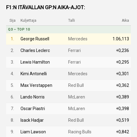
F1:N ITÄVALLAN GP:N AIKA-AJOT:
Sija
Kuljettaja
Talli
Aika
Q3 – TOP 10
1.
George Russell
Mercedes
1.06,113
2.
Charles Leclerc
Ferrari
+0,236
3.
Lewis Hamilton
Ferrari
+0,295
4.
Kimi Antonelli
Mercedes
+0,301
5.
Max Verstappen
Red Bull
+0,362
6.
Lando Norris
McLaren
+0,389
7.
Oscar Piastri
McLaren
+0,398
8.
Isack Hadjar
Red Bull
+0,519
9.
Liam Lawson
Racing Bulls
+0,842