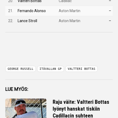
20.
Valtteri Bottas
Cadillac
–
21.
Fernando Alonso
Aston Martin
–
22.
Lance Stroll
Aston Martin
–
GEORGE RUSSELL
ITÄVALLAN GP
VALTTERI BOTTAS
LUE MYÖS:
Raju väite: Valtteri Bottas
lyönyt hanskat tiskiin
Cadillacin suhteen