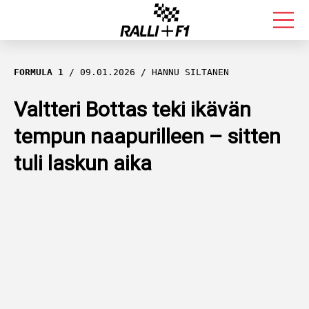
FORMULA 1
FORMULA 1
09.01.2026
HANNU SILTANEN
RALLI
Valtteri Bottas teki ikävän
tempun naapurilleen – sitten
KALLE ROVANPERÄ
tuli laskun aika
VALTTERI BOTTAS
MUUT