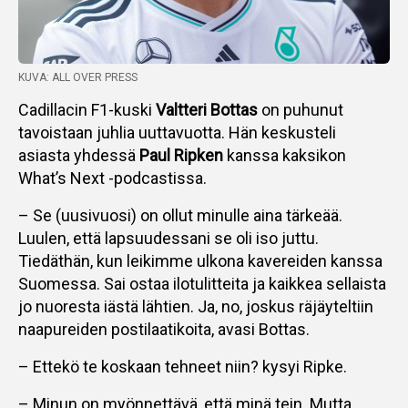
KUVA: ALL OVER PRESS
Cadillacin F1-kuski
Valtteri Bottas
on puhunut
tavoistaan juhlia uuttavuotta. Hän keskusteli
asiasta yhdessä
Paul Ripken
kanssa kaksikon
What’s Next -podcastissa.
– Se (uusivuosi) on ollut minulle aina tärkeää.
Luulen, että lapsuudessani se oli iso juttu.
Tiedäthän, kun leikimme ulkona kavereiden kanssa
Suomessa. Sai ostaa ilotulitteita ja kaikkea sellaista
jo nuoresta iästä lähtien. Ja, no, joskus räjäyteltiin
naapureiden postilaatikoita, avasi Bottas.
– Ettekö te koskaan tehneet niin? kysyi Ripke.
– Minun on myönnettävä, että minä tein. Mutta