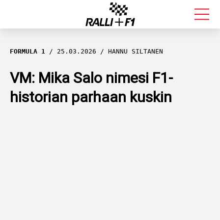
FORMULA 1
FORMULA 1
25.03.2026
HANNU SILTANEN
RALLI
VM: Mika Salo nimesi F1-
historian parhaan kuskin
KALLE ROVANPERÄ
VALTTERI BOTTAS
MUUT