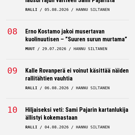
lausui rajun väitteen Sami Pajarista
RALLI
05.08.2026
HANNU SILTANEN
Erno Kostamo jakoi musertavan
kuolinuutisen – ”Suuren surun murtama”
MUUT
29.07.2026
HANNU SILTANEN
Kalle Rovanperä ei voinut käsittää näiden
rallitähtien vauhtia
RALLI
06.08.2026
HANNU SILTANEN
Hiljaiseksi veti: Sami Pajarin kartanlukija
ällistyi kokemastaan
RALLI
04.08.2026
HANNU SILTANEN