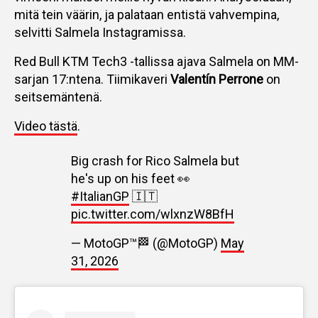
mitä tein väärin, ja palataan entistä vahvempina,
selvitti Salmela Instagramissa.
Red Bull KTM Tech3 -tallissa ajava Salmela on MM-
sarjan 17:ntena. Tiimikaveri
Valentín Perrone
on
seitsemäntenä.
Video tästä
.
Big crash for Rico Salmela but
he's up on his feet 👀
#ItalianGP
🇮🇹
pic.twitter.com/wlxnzW8BfH
— MotoGP™🏁 (@MotoGP)
May
31, 2026