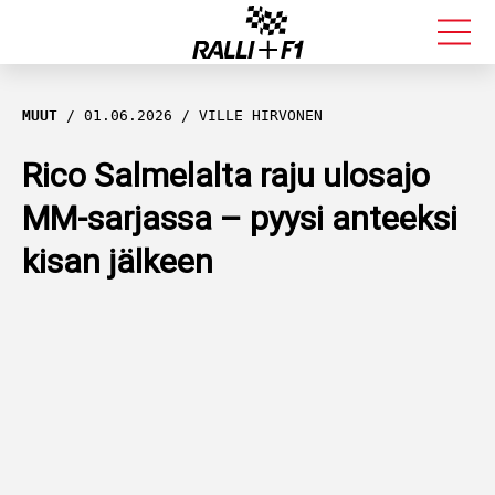
FORMULA 1
MUUT
01.06.2026
VILLE HIRVONEN
RALLI
Rico Salmelalta raju ulosajo
MM-sarjassa – pyysi anteeksi
KALLE ROVANPERÄ
kisan jälkeen
VALTTERI BOTTAS
MUUT