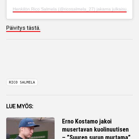
Henkilön Rico Salmela (@ricosalmela_27) jakama julkaisu
Päivitys tästä.
RICO SALMELA
LUE MYÖS:
Erno Kostamo jakoi
musertavan kuolinuutisen
– ”Suuren surun murtama”