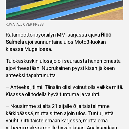
KUVA: ALL OVER PRESS
Ratamoottoripyöräilyn MM-sarjassa ajava
Rico
Salmela
ajoi sunnuntaina ulos Moto3-luokan
kisassa Mugellossa.
Tulokaskuskin ulosajo oli seurausta hänen omasta
ajovirheestään. Nuorukainen pyysi kisan jälkeen
anteeksi tapahtunutta.
– Anteeksi, tiimi. Tänään olisi voinut olla vaikka mitä.
Kisassa oli todella hyvä tuntuma ja vauhti.
– Nousimme sijalta 21 sijalle 8 ja taistelimme
kärkipäässä, mutta sitten ajoin ulos. Tuntui, että
vauhti riitti taistelemaan kärjessä, mutta oma
virheeni maksoi meille hyvän kisan. Analysoidaan,