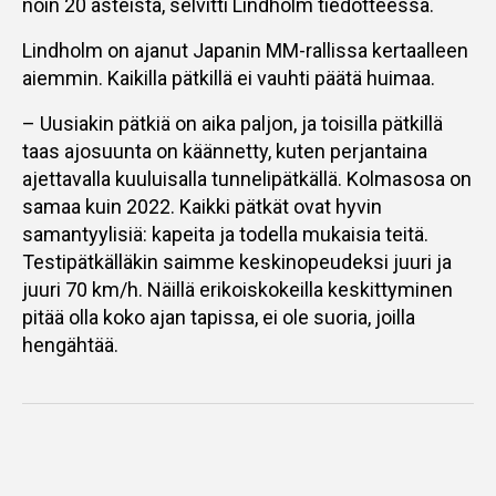
noin 20 asteista, selvitti Lindholm tiedotteessa.
Lindholm on ajanut Japanin MM-rallissa kertaalleen
aiemmin. Kaikilla pätkillä ei vauhti päätä huimaa.
– Uusiakin pätkiä on aika paljon, ja toisilla pätkillä
taas ajosuunta on käännetty, kuten perjantaina
ajettavalla kuuluisalla tunnelipätkällä. Kolmasosa on
samaa kuin 2022. Kaikki pätkät ovat hyvin
samantyylisiä: kapeita ja todella mukaisia teitä.
Testipätkälläkin saimme keskinopeudeksi juuri ja
juuri 70 km/h. Näillä erikoiskokeilla keskittyminen
pitää olla koko ajan tapissa, ei ole suoria, joilla
hengähtää.