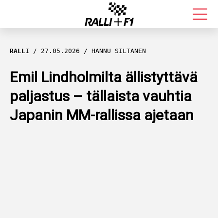
FORMULA 1
RALLI
27.05.2026
HANNU SILTANEN
RALLI
Emil Lindholmilta ällistyttävä
paljastus – tällaista vauhtia
KALLE ROVANPERÄ
Japanin MM-rallissa ajetaan
VALTTERI BOTTAS
MUUT