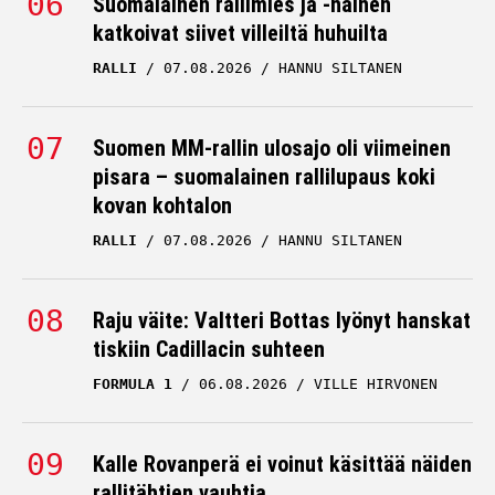
Suomalainen rallimies ja -nainen
katkoivat siivet villeiltä huhuilta
RALLI
07.08.2026
HANNU SILTANEN
Suomen MM-rallin ulosajo oli viimeinen
pisara – suomalainen rallilupaus koki
kovan kohtalon
RALLI
07.08.2026
HANNU SILTANEN
Raju väite: Valtteri Bottas lyönyt hanskat
tiskiin Cadillacin suhteen
FORMULA 1
06.08.2026
VILLE HIRVONEN
Kalle Rovanperä ei voinut käsittää näiden
rallitähtien vauhtia