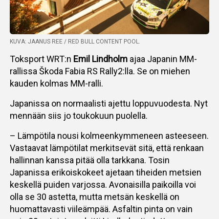
KUVA: JAANUS REE / RED BULL CONTENT POOL.
Toksport WRT:n
Emil Lindholm
ajaa Japanin MM-
rallissa Škoda Fabia RS Rally2:lla. Se on miehen
kauden kolmas MM-ralli.
Japanissa on normaalisti ajettu loppuvuodesta. Nyt
mennään siis jo toukokuun puolella.
– Lämpötila nousi kolmeenkymmeneen asteeseen.
Vastaavat lämpötilat merkitsevät sitä, että renkaan
hallinnan kanssa pitää olla tarkkana. Tosin
Japanissa erikoiskokeet ajetaan tiheiden metsien
keskellä puiden varjossa. Avonaisilla paikoilla voi
olla se 30 astetta, mutta metsän keskellä on
huomattavasti viileämpää. Asfaltin pinta on vain