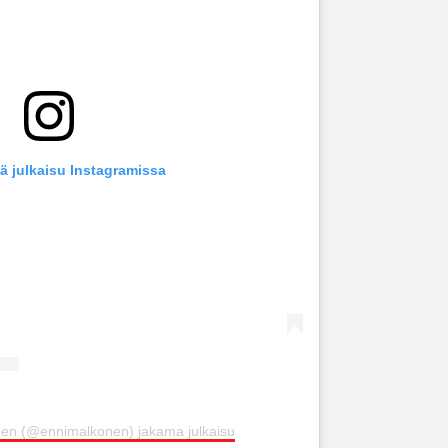
ä julkaisu Instagramissa
̈nen (@ennimalkonen) jakama julkaisu