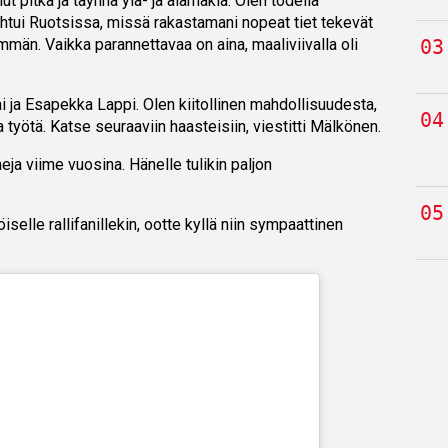
t pitkä ja täynnä ylä- ja alamäkiä. Olen todella
pahtui Ruotsissa, missä rakastamani nopeat tiet tekevät
män. Vaikka parannettavaa on aina, maaliviivalla oli
 ja Esapekka Lappi. Olen kiitollinen mahdollisuudesta,
 työtä. Katse seuraaviin haasteisiin, viestitti Mälkönen.
ja viime vuosina. Hänelle tulikin paljon
öiselle rallifanillekin, ootte kyllä niin sympaattinen