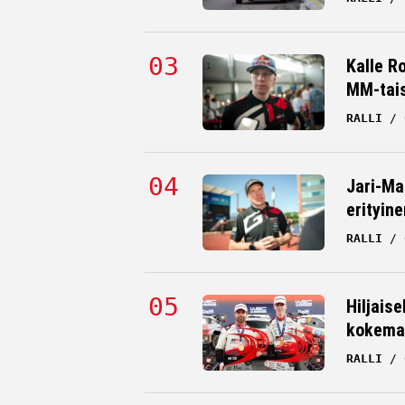
Kalle R
MM-tai
RALLI
Jari-Ma
erityine
RALLI
Hiljaise
kokema
RALLI