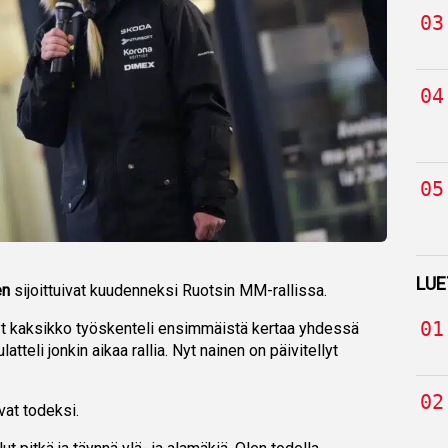
LUE
en
sijoittuivat kuudenneksi Ruotsin MM-rallissa.
yt kaksikko työskenteli ensimmäistä kertaa yhdessä
tteli jonkin aikaa rallia. Nyt nainen on päivitellyt
vat todeksi.