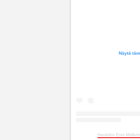
Näytä täm
Henkilön Enni Mälko