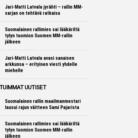
Jari-Matti Latvala jyrähti – rallin MM-
sarjan on tehtävä ratkaisu
Ralli
Hannu Siltanen
Suomalainen rallimies sai lääkäriltä
tylyn tuomion Suomen MM-rallin
jälkeen
Ralli
Hannu Siltanen
Jari-Matti Latvala avasi sanaisen
arkkunsa – erityinen viesti yhdelle
miehelle
Ralli
Hannu Siltanen
TUIMMAT UUTISET
Suomalainen rallin maailmanmestari
lausui rajun väitteen Sami Pajarista
Suomalainen rallimies sai lääkäriltä
tylyn tuomion Suomen MM-rallin
jälkeen