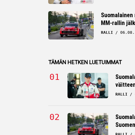
Suomalainen r
MM-rallin jäl
RALLI
06.08.
TÄMÄN HETKEN LUETUIMMAT
Suomala
väittee
RALLI
Suomala
Suomen 
RALLI