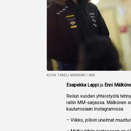
KUVA: TANELI NIINIMÄKI / AKK
Esapekka Lappi
ja
Enni Mälkön
Reilun vuoden yhteistyötä tehn
rallin MM-sarjassa. Mälkönen sula
kuulumisiaan Instagramissa.
– Viikko, jolloin unelmat muuttui