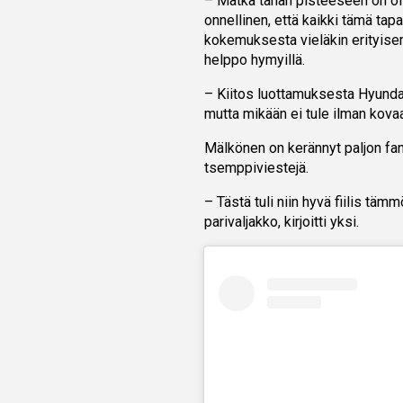
– Matka tähän pisteeseen on ollu
onnellinen, että kaikki tämä ta
kokemuksesta vieläkin erityisem
helppo hymyillä.
– Kiitos luottamuksesta Hyundai
mutta mikään ei tule ilman kovaa
Mälkönen on kerännyt paljon fane
tsemppiviestejä.
– Tästä tuli niin hyvä fiilis tämm
parivaljakko, kirjoitti yksi.