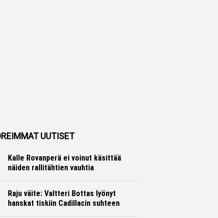
REIMMAT UUTISET
Kalle Rovanperä ei voinut käsittää
näiden rallitähtien vauhtia
Ralli
Hannu Siltanen
Raju väite: Valtteri Bottas lyönyt
hanskat tiskiin Cadillacin suhteen
Formula 1
Ville Hirvonen