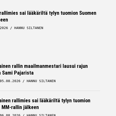
allimies sai lääkäriltä tylyn tuomion Suomen
keen
2026
HANNU SILTANEN
inen rallin maailmanmestari lausui rajun
n Sami Pajarista
05.08.2026
HANNU SILTANEN
inen rallimies sai lääkäriltä tylyn tuomion
MM-rallin jälkeen
06.08.2026
HANNU SILTANEN