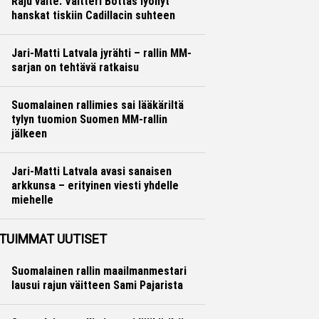
Raju väite: Valtteri Bottas lyönyt
hanskat tiskiin Cadillacin suhteen
Formula 1
Ville Hirvonen
Jari-Matti Latvala jyrähti – rallin MM-
sarjan on tehtävä ratkaisu
Ralli
Hannu Siltanen
Suomalainen rallimies sai lääkäriltä
tylyn tuomion Suomen MM-rallin
jälkeen
Ralli
Hannu Siltanen
Jari-Matti Latvala avasi sanaisen
arkkunsa – erityinen viesti yhdelle
miehelle
Ralli
Hannu Siltanen
TUIMMAT UUTISET
Suomalainen rallin maailmanmestari
lausui rajun väitteen Sami Pajarista