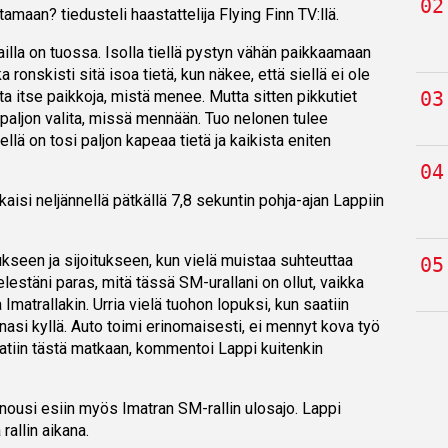
amaan? tiedusteli haastattelija Flying Finn TV:llä.
lailla on tuossa. Isolla tiellä pystyn vähän paikkaamaan
a ronskisti sitä isoa tietä, kun näkee, että siellä ei ole
ita itse paikkoja, mistä menee. Mutta sitten pikkutiet
i paljon valita, missä mennään. Tuo nelonen tulee
llä on tosi paljon kapeaa tietä ja kaikista eniten
kaisi neljännellä pätkällä 7,8 sekuntin pohja-ajan Lappiin
ukseen ja sijoitukseen, kun vielä muistaa suhteuttaa
mielestäni paras, mitä tässä SM-urallani on ollut, vaikka
Imatrallakin. Urria vielä tuohon lopuksi, kun saatiin
unasi kyllä. Auto toimi erinomaisesti, ei mennyt kova työ
aatiin tästä matkaan, kommentoi Lappi kuitenkin
 nousi esiin myös Imatran SM-rallin ulosajo. Lappi
 rallin aikana.