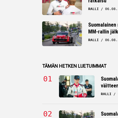
ratkaisu
RALLI
06.08.
Suomalainen r
MM-rallin jäl
RALLI
06.08.
TÄMÄN HETKEN LUETUIMMAT
Suomala
väittee
RALLI
Suomala