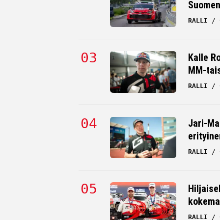
Suomen 
RALLI
Kalle R
MM-tai
RALLI
Jari-Ma
erityine
RALLI
Hiljaise
kokema
RALLI