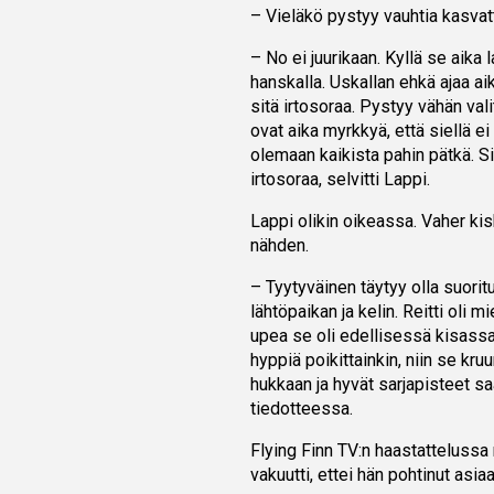
– Vieläkö pystyy vauhtia kasvatt
– No ei juurikaan. Kyllä se aika 
hanskalla. Uskallan ehkä ajaa aik
sitä irtosoraa. Pystyy vähän val
ovat aika myrkkyä, että siellä e
olemaan kaikista pahin pätkä. Sie
irtosoraa, selvitti Lappi.
Lappi olikin oikeassa. Vaher kis
nähden.
– Tyytyväinen täytyy olla suorit
lähtöpaikan ja kelin. Reitti oli 
upea se oli edellisessä kisassa 
hyppiä poikittainkin, niin se kru
hukkaan ja hyvät sarjapisteet s
tiedotteessa.
Flying Finn TV:n haastattelussa
vakuutti, ettei hän pohtinut asiaa