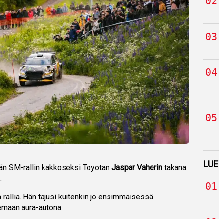
LUE
län SM-rallin kakkoseksi Toyotan
Jaspar Vaherin
takana.
.
a rallia. Hän tajusi kuitenkin jo ensimmäisessä
lemaan aura-autona.