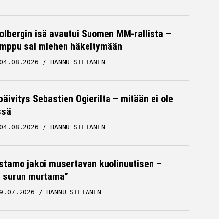
Solbergin isä avautui Suomen MM-rallista –
mppu sai miehen häkeltymään
04.08.2026
HANNU SILTANEN
päivitys Sebastien Ogierilta – mitään ei ole
ssä
04.08.2026
HANNU SILTANEN
stamo jakoi musertavan kuolinuutisen –
 surun murtama”
9.07.2026
HANNU SILTANEN