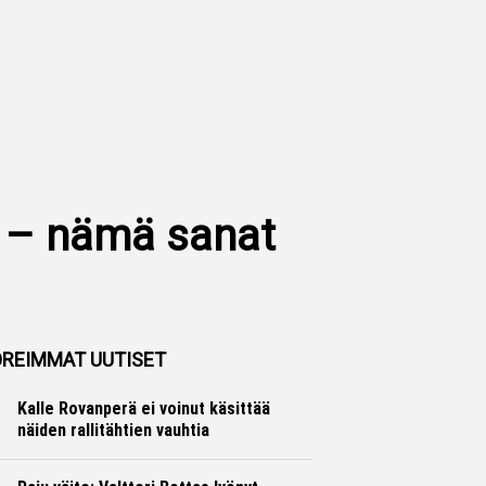
a – nämä sanat
REIMMAT UUTISET
Kalle Rovanperä ei voinut käsittää
näiden rallitähtien vauhtia
Ralli
Hannu Siltanen