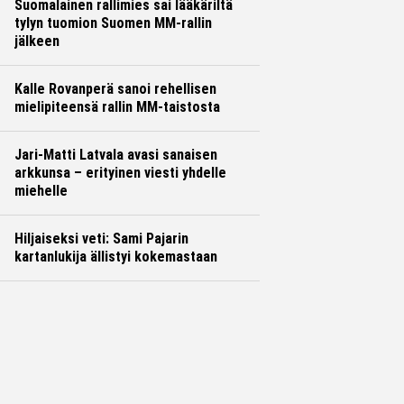
Suomalainen rallimies sai lääkäriltä
tylyn tuomion Suomen MM-rallin
jälkeen
Kalle Rovanperä sanoi rehellisen
mielipiteensä rallin MM-taistosta
Jari-Matti Latvala avasi sanaisen
arkkunsa – erityinen viesti yhdelle
miehelle
Hiljaiseksi veti: Sami Pajarin
kartanlukija ällistyi kokemastaan