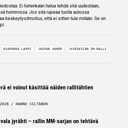
 tiedostaa. Ei tietenkään halua tehdä sitä uudestaan,
issä hommissa. Jos sitä rupeaa tuolla autossa
taa keskeytysilmoitus, että ei sitten tule mitään. Se on
pi.
ESAPEKKA LAPPI
JASPAR VAHER
JYVÄSKYLÄN SM-RALLI
rä ei voinut käsittää näiden rallitähtien
2026
HANNU SILTANEN
tvala jyrähti – rallin MM-sarjan on tehtävä