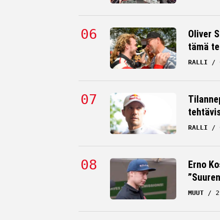
Oliver 
tämä te
RALLI
Tilanne
tehtävi
RALLI
Erno Ko
”Suuren
MUUT
2