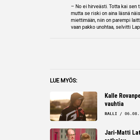
– No ei hirveästi. Totta kai sen
mutta se riski on aina läsnä nä
miettimään, niin on parempi lait
vaan pakko unohtaa, selvitti Lap
Facebook
LUE MYÖS:
Twitter
Kalle Rovanpe
vauhtia
Whatsapp
RALLI
06.08.
Jari-Matti La