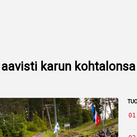
aavisti karun kohtalons
TUO