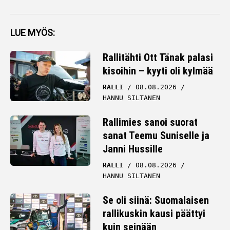
LUE MYÖS:
Rallitähti Ott Tänak palasi
kisoihin – kyyti oli kylmää
RALLI
08.08.2026
HANNU SILTANEN
Rallimies sanoi suorat
sanat Teemu Suniselle ja
Janni Hussille
RALLI
08.08.2026
HANNU SILTANEN
Se oli siinä: Suomalaisen
rallikuskin kausi päättyi
kuin seinään