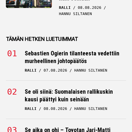
RALLI
08.08.2026
HANNU SILTANEN
TÄMÄN HETKEN LUETUIMMAT
Sebastien Ogierin tilanteesta vedettiin
murheellinen johtopäätös
RALLI
07.08.2026
HANNU SILTANEN
Se oli siinä: Suomalaisen rallikuskin
kausi päättyi kuin seinään
RALLI
08.08.2026
HANNU SILTANEN
Se aika on ohi – Toyotan Jari-Matti