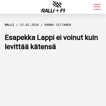
FORMULA 1
RALLI
25.02.2026
HANNU SILTANEN
RALLI
Esapekka Lappi ei voinut kuin
levittää kätensä
KALLE ROVANPERÄ
VALTTERI BOTTAS
MUUT