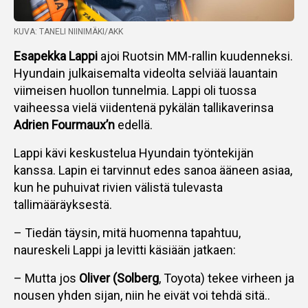
KUVA: TANELI NIINIMÄKI/AKK
Esapekka Lappi
ajoi Ruotsin MM-rallin kuudenneksi.
Hyundain julkaisemalta videolta selviää lauantain
viimeisen huollon tunnelmia. Lappi oli tuossa
vaiheessa vielä viidentenä pykälän tallikaverinsa
Adrien Fourmaux’n
edellä.
Lappi kävi keskustelua Hyundain työntekijän
kanssa. Lapin ei tarvinnut edes sanoa ääneen asiaa,
kun he puhuivat rivien välistä tulevasta
tallimääräyksestä.
– Tiedän täysin, mitä huomenna tapahtuu,
naureskeli Lappi ja levitti käsiään jatkaen:
– Mutta jos
Oliver (Solberg
, Toyota) tekee virheen ja
nousen yhden sijan, niin he eivät voi tehdä sitä..