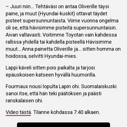
– Juuri niin… Tehtäväsi on antaa Oliverille täysi
paine, ja muut (Hyundai-kuskit) ottavat täydet
pisteet supersunnuntaista. Viime vuonna ongelma
oli se, että hävisimme pisteitä supersunnuntaisin.
Aivan valtavasti. Voitimme Toyotan vain kahdessa
rallissa yhdellä tai kahdella pisteellä Hävisimme
muut… Anna painetta Oliverille ja… sitten homma on
hoidossa, selvitti Hyundai-mies.
Lappi käveli sitten pois paikalta ja tarjosi
epäuskoisen katseen hyvällä huumorilla.
Fourmaux nousi lopulta Lapin ohi. Suomalaiskuski
sanoi itse, että hän teki päätöksen ja päästi
ranskalaisen ohi.
Video tästä
. Tilanne kohdassa 7:40 alkaen.