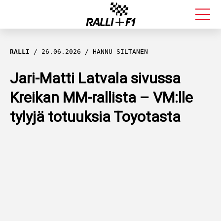
FORMULA 1
RALLI
26.06.2026
HANNU SILTANEN
RALLI
Jari-Matti Latvala sivussa
Kreikan MM-rallista – VM:lle
KALLE ROVANPERÄ
tylyjä totuuksia Toyotasta
VALTTERI BOTTAS
MUUT