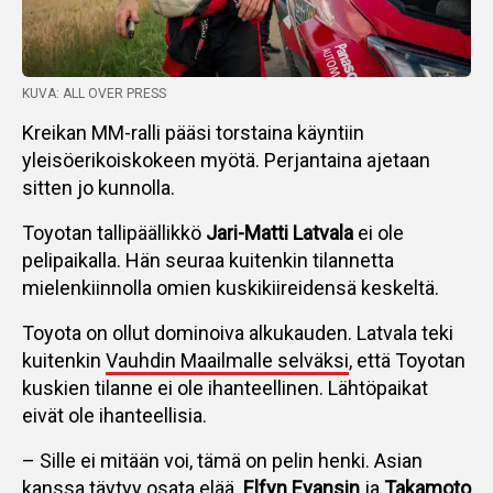
KUVA: ALL OVER PRESS
Kreikan MM-ralli pääsi torstaina käyntiin
yleisöerikoiskokeen myötä. Perjantaina ajetaan
sitten jo kunnolla.
Toyotan tallipäällikkö
Jari-Matti Latvala
ei ole
pelipaikalla. Hän seuraa kuitenkin tilannetta
mielenkiinnolla omien kuskikiireidensä keskeltä.
Toyota on ollut dominoiva alkukauden. Latvala teki
kuitenkin
Vauhdin Maailmalle selväksi
, että Toyotan
kuskien tilanne ei ole ihanteellinen. Lähtöpaikat
eivät ole ihanteellisia.
– Sille ei mitään voi, tämä on pelin henki. Asian
kanssa täytyy osata elää.
Elfyn Evansin
ja
Takamoto