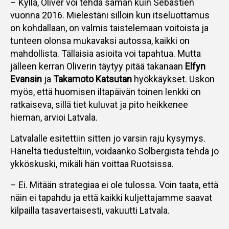
– Kyllä, Oliver voi tehdä saman kuin Sebastien
vuonna 2016. Mielestäni silloin kun itseluottamus
on kohdallaan, on valmis taistelemaan voitoista ja
tunteen olonsa mukavaksi autossa, kaikki on
mahdollista. Tällaisia asioita voi tapahtua. Mutta
jälleen kerran Oliverin täytyy pitää takanaan
Elfyn
Evansin
ja
Takamoto Katsutan
hyökkäykset. Uskon
myös, että huomisen iltapäivän toinen lenkki on
ratkaiseva, sillä tiet kuluvat ja pito heikkenee
hieman, arvioi Latvala.
Latvalalle esitettiin sitten jo varsin raju kysymys.
Häneltä tiedusteltiin, voidaanko Solbergista tehdä jo
ykköskuski, mikäli hän voittaa Ruotsissa.
– Ei. Mitään strategiaa ei ole tulossa. Voin taata, että
näin ei tapahdu ja että kaikki kuljettajamme saavat
kilpailla tasavertaisesti, vakuutti Latvala.