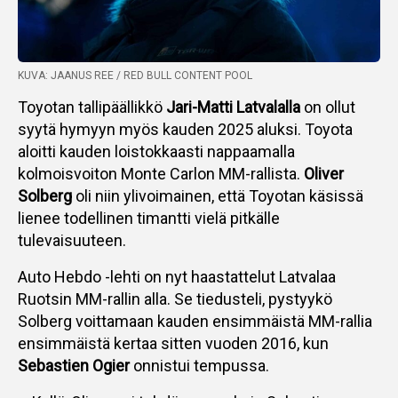
KUVA: JAANUS REE / RED BULL CONTENT POOL
Toyotan tallipäällikkö
Jari-Matti Latvalalla
on ollut
syytä hymyyn myös kauden 2025 aluksi. Toyota
aloitti kauden loistokkaasti nappaamalla
kolmoisvoiton Monte Carlon MM-rallista.
Oliver
Solberg
oli niin ylivoimainen, että Toyotan käsissä
lienee todellinen timantti vielä pitkälle
tulevaisuuteen.
Auto Hebdo -lehti on nyt haastattelut Latvalaa
Ruotsin MM-rallin alla. Se tiedusteli, pystyykö
Solberg voittamaan kauden ensimmäistä MM-rallia
ensimmäistä kertaa sitten vuoden 2016, kun
Sebastien Ogier
onnistui tempussa.