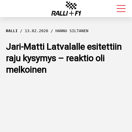
FORMULA 1
RALLI
13.02.2026
HANNU SILTANEN
RALLI
Jari-Matti Latvalalle esitettiin
raju kysymys – reaktio oli
KALLE ROVANPERÄ
melkoinen
VALTTERI BOTTAS
MUUT