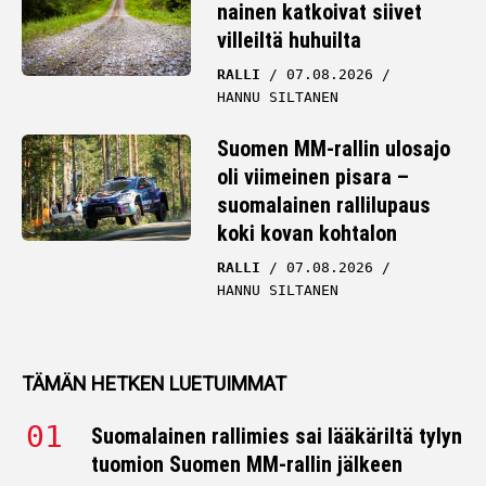
nainen katkoivat siivet
villeiltä huhuilta
RALLI
07.08.2026
HANNU SILTANEN
Suomen MM-rallin ulosajo
oli viimeinen pisara –
suomalainen rallilupaus
koki kovan kohtalon
RALLI
07.08.2026
HANNU SILTANEN
TÄMÄN HETKEN LUETUIMMAT
Suomalainen rallimies sai lääkäriltä tylyn
tuomion Suomen MM-rallin jälkeen