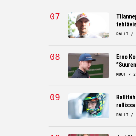
Tilanne
tehtävi
RALLI
Erno Ko
”Suuren
MUUT
2
Rallitä
rallissa
RALLI