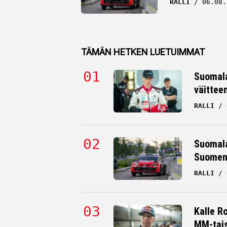
RALLI
06.08.
TÄMÄN HETKEN LUETUIMMAT
Suomala
väittee
RALLI
Suomala
Suomen 
RALLI
Kalle R
MM-tai