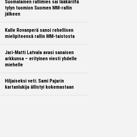
Suomalainen rallimies sai lääkäriltä
tylyn tuomion Suomen MM-rallin
jälkeen
Kalle Rovanperä sanoi rehellisen
mielipiteensä rallin MM-taistosta
Jari-Matti Latvala avasi sanaisen
arkkunsa – erityinen viesti yhdelle
miehelle
Hiljaiseksi veti: Sami Pajarin
kartanlukija ällistyi kokemastaan