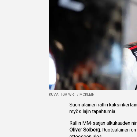
KUVA: TGR WRT / MCKLEIN
Suomalainen rallin kaksinkerta
myös lajin tapahtumia.
Rallin MM-sarjan alkukauden ni
Oliver Solberg
. Ruotsalainen on
otteeseen ulos.