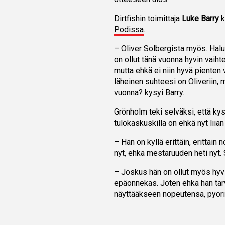
Dirtfishin toimittaja
Luke Barry
k
Podissa
.
– Oliver Solbergista myös. Halu
on ollut tänä vuonna hyvin vaih
mutta ehkä ei niin hyvä pienten
läheinen suhteesi on Oliveriin, 
vuonna? kysyi Barry.
Grönholm teki selväksi, että kys
tulokaskuskilla on ehkä nyt liia
– Hän on kyllä erittäin, erittäin
nyt, ehkä mestaruuden heti nyt.
– Joskus hän on ollut myös hy
epäonnekas. Joten ehkä hän tarv
näyttääkseen nopeutensa, pyörit