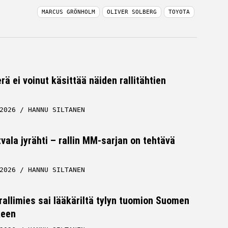
MARCUS GRÖNHOLM
OLIVER SOLBERG
TOYOTA
rä ei voinut käsittää näiden rallitähtien
2026
HANNU SILTANEN
tvala jyrähti – rallin MM-sarjan on tehtävä
2026
HANNU SILTANEN
allimies sai lääkäriltä tylyn tuomion Suomen
keen