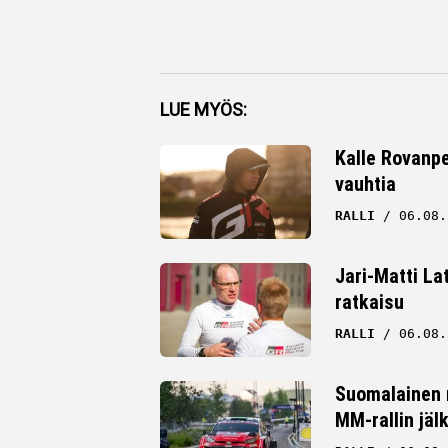
Facebook
LUE MYÖS:
Twitter
Kalle Rovanpe
vauhtia
Whatsapp
RALLI
06.08.
Jari-Matti La
ratkaisu
RALLI
06.08.
Suomalainen r
MM-rallin jäl