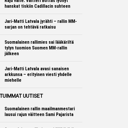
Raju väite: Valtteri Bottas lyönyt
hanskat tiskiin Cadillacin suhteen
Formula 1
Ville Hirvonen
Jari-Matti Latvala jyrähti – rallin MM-
sarjan on tehtävä ratkaisu
Ralli
Hannu Siltanen
Suomalainen rallimies sai lääkäriltä
tylyn tuomion Suomen MM-rallin
jälkeen
Ralli
Hannu Siltanen
Jari-Matti Latvala avasi sanaisen
arkkunsa – erityinen viesti yhdelle
miehelle
Ralli
Hannu Siltanen
TUIMMAT UUTISET
Suomalainen rallin maailmanmestari
lausui rajun väitteen Sami Pajarista