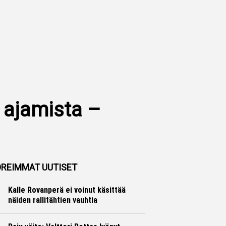
 ajamista –
REIMMAT UUTISET
Kalle Rovanperä ei voinut käsittää
näiden rallitähtien vauhtia
Ralli
Hannu Siltanen