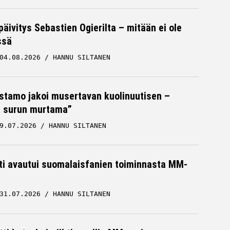
päivitys Sebastien Ogierilta – mitään ei ole
ssä
04.08.2026
HANNU SILTANEN
stamo jakoi musertavan kuolinuutisen –
 surun murtama”
9.07.2026
HANNU SILTANEN
hti avautui suomalaisfanien toiminnasta MM-
31.07.2026
HANNU SILTANEN