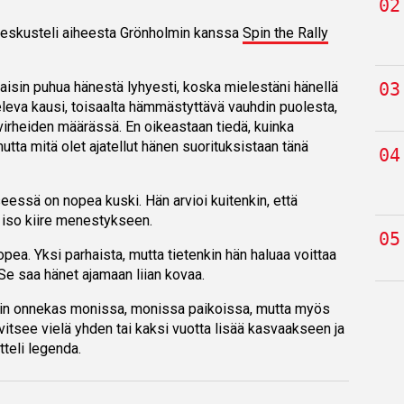
eskusteli aiheesta Grönholmin kanssa
Spin the Rally
aisin puhua hänestä lyhyesti, koska mielestäni hänellä
televa kausi, toisaalta hämmästyttävä vauhdin puolesta,
 virheiden määrässä. En oikeastaan tiedä, kuinka
mutta mitä olet ajatellut hänen suorituksistaan tänä
eessä on nopea kuski. Hän arvioi kuitenkin, että
n iso kiire menestykseen.
 nopea. Yksi parhaista, mutta tietenkin hän haluaa voittaa
 Se saa hänet ajamaan liian kovaa.
vin onnekas monissa, monissa paikoissa, mutta myös
itsee vielä yhden tai kaksi vuotta lisää kasvaakseen ja
teli legenda.