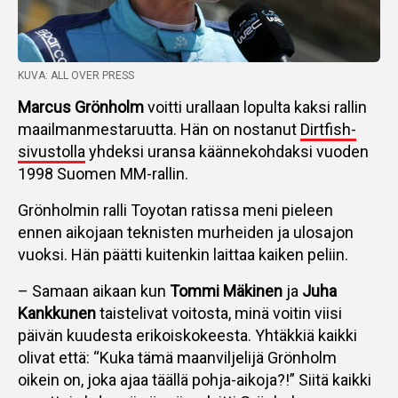
KUVA: ALL OVER PRESS
Marcus Grönholm
voitti urallaan lopulta kaksi rallin
maailmanmestaruutta. Hän on nostanut
Dirtfish-
sivustolla
yhdeksi uransa käännekohdaksi vuoden
1998 Suomen MM-rallin.
Grönholmin ralli Toyotan ratissa meni pieleen
ennen aikojaan teknisten murheiden ja ulosajon
vuoksi. Hän päätti kuitenkin laittaa kaiken peliin.
– Samaan aikaan kun
Tommi Mäkinen
ja
Juha
Kankkunen
taistelivat voitosta, minä voitin viisi
päivän kuudesta erikoiskokeesta. Yhtäkkiä kaikki
olivat että: “Kuka tämä maanviljelijä Grönholm
oikein on, joka ajaa täällä pohja-aikoja?!” Siitä kaikki