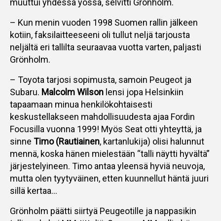
muuttui yhdessä yössä, selvitti Grönholm.
– Kun menin vuoden 1998 Suomen rallin jälkeen
kotiin, faksilaitteeseeni oli tullut neljä tarjousta
neljältä eri tallilta seuraavaa vuotta varten, paljasti
Grönholm.
– Toyota tarjosi sopimusta, samoin Peugeot ja
Subaru.
Malcolm Wilson
lensi jopa Helsinkiin
tapaamaan minua henkilökohtaisesti
keskustellakseen mahdollisuudesta ajaa Fordin
Focusilla vuonna 1999! Myös Seat otti yhteyttä, ja
sinne
Timo (Rautiainen
, kartanlukija) olisi halunnut
mennä, koska hänen mielestään “talli näytti hyvältä”
järjestelyineen. Timo antaa yleensä hyviä neuvoja,
mutta olen tyytyväinen, etten kuunnellut häntä juuri
sillä kertaa…
Grönholm päätti siirtyä Peugeotille ja nappasikin