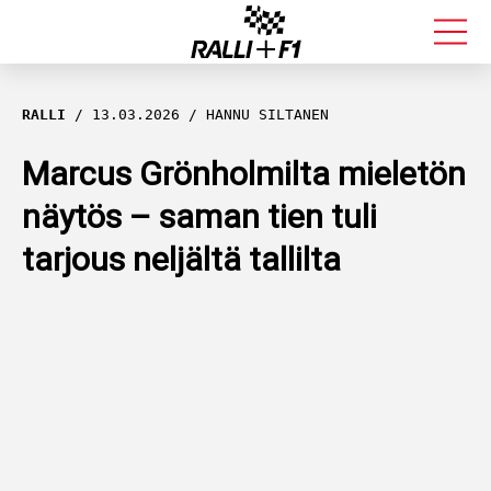
FORMULA 1
RALLI
13.03.2026
HANNU SILTANEN
RALLI
Marcus Grönholmilta mieletön
näytös – saman tien tuli
KALLE ROVANPERÄ
tarjous neljältä tallilta
VALTTERI BOTTAS
MUUT