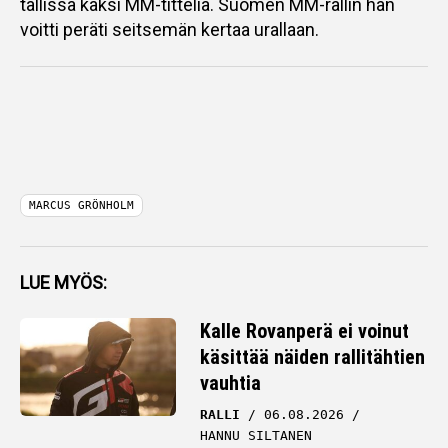
tallissa kaksi MM-titteliä. Suomen MM-rallin hän
voitti peräti seitsemän kertaa urallaan.
MARCUS GRÖNHOLM
LUE MYÖS:
Kalle Rovanperä ei voinut
käsittää näiden rallitähtien
vauhtia
RALLI
06.08.2026
HANNU SILTANEN