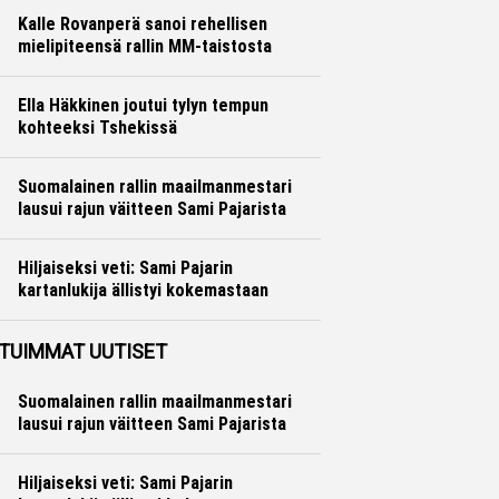
Kalle Rovanperä sanoi rehellisen
mielipiteensä rallin MM-taistosta
Ralli
Hannu Siltanen
Ella Häkkinen joutui tylyn tempun
kohteeksi Tshekissä
Formula 1
Ville Hirvonen
Suomalainen rallin maailmanmestari
lausui rajun väitteen Sami Pajarista
Ralli
Hannu Siltanen
Hiljaiseksi veti: Sami Pajarin
kartanlukija ällistyi kokemastaan
Ralli
Hannu Siltanen
TUIMMAT UUTISET
Suomalainen rallin maailmanmestari
lausui rajun väitteen Sami Pajarista
Hiljaiseksi veti: Sami Pajarin