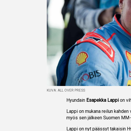
KUVA: ALL OVER PRESS
Hyundain
Esapekka Lappi
on vi
Lappi on mukana reilun kahden v
myös sen jälkeen Suomen MM-r
Lappi on nyt päässyt takaisin Hyu