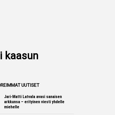
oi kaasun
REIMMAT UUTISET
Jari-Matti Latvala avasi sanaisen
arkkunsa – erityinen viesti yhdelle
miehelle
Ralli
Hannu Siltanen