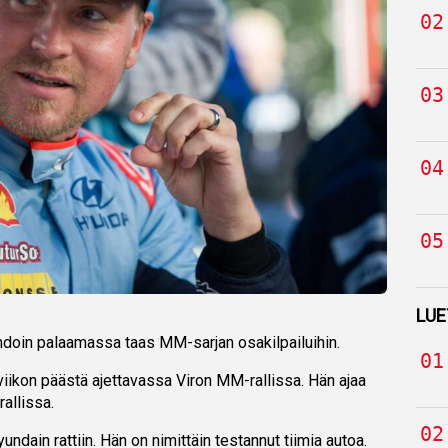
LUE
hdoin palaamassa taas MM-sarjan osakilpailuihin.
iikon päästä ajettavassa Viron MM-rallissa. Hän ajaa
allissa.
ndain rattiin. Hän on nimittäin testannut tiimia autoa.