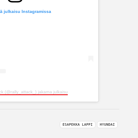
ä julkaisu Instagramissa
ck (@rally_attack_) jakama julkaisu
ESAPEKKA LAPPI
HYUNDAI