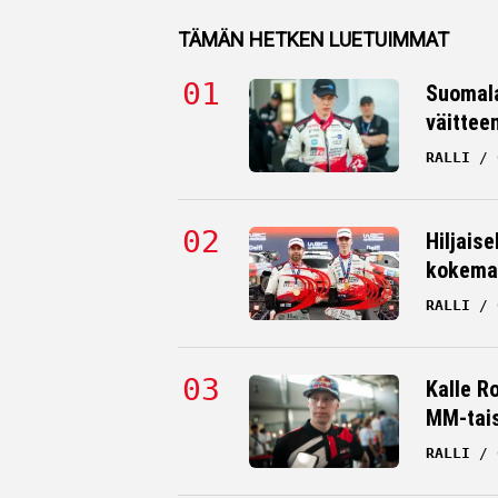
TÄMÄN HETKEN LUETUIMMAT
Suomala
väittee
RALLI
Hiljaise
kokema
RALLI
Kalle R
MM-tai
RALLI