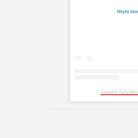
Näytä täm
Henkilön Rally Atta