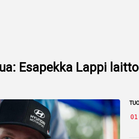
tua: Esapekka Lappi laitt
TUO