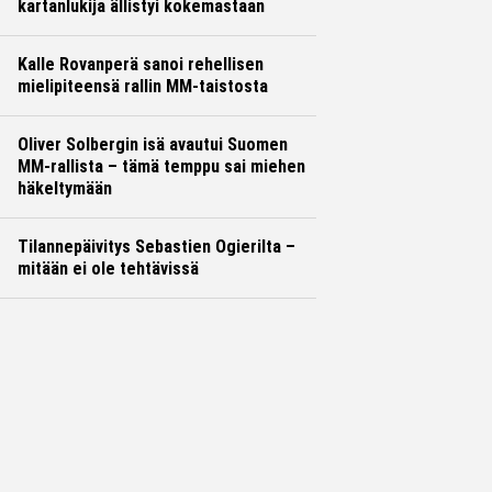
kartanlukija ällistyi kokemastaan
Kalle Rovanperä sanoi rehellisen
mielipiteensä rallin MM-taistosta
Oliver Solbergin isä avautui Suomen
MM-rallista – tämä temppu sai miehen
häkeltymään
Tilannepäivitys Sebastien Ogierilta –
mitään ei ole tehtävissä