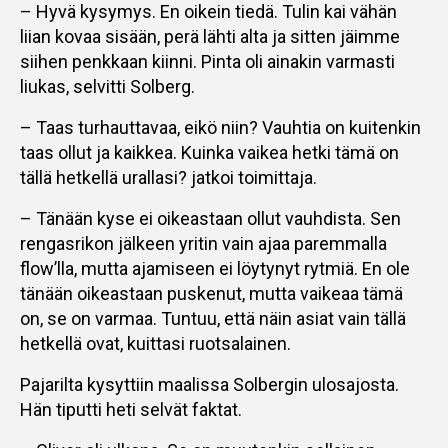
– Hyvä kysymys. En oikein tiedä. Tulin kai vähän
liian kovaa sisään, perä lähti alta ja sitten jäimme
siihen penkkaan kiinni. Pinta oli ainakin varmasti
liukas, selvitti Solberg.
– Taas turhauttavaa, eikö niin? Vauhtia on kuitenkin
taas ollut ja kaikkea. Kuinka vaikea hetki tämä on
tällä hetkellä urallasi? jatkoi toimittaja.
– Tänään kyse ei oikeastaan ollut vauhdista. Sen
rengasrikon jälkeen yritin vain ajaa paremmalla
flow’lla, mutta ajamiseen ei löytynyt rytmiä. En ole
tänään oikeastaan puskenut, mutta vaikeaa tämä
on, se on varmaa. Tuntuu, että näin asiat vain tällä
hetkellä ovat, kuittasi ruotsalainen.
Pajarilta kysyttiin maalissa Solbergin ulosajosta.
Hän tiputti heti selvät faktat.