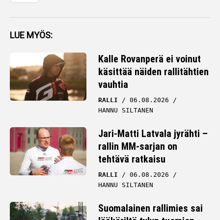
LUE MYÖS:
Kalle Rovanperä ei voinut
käsittää näiden rallitähtien
vauhtia
RALLI
06.08.2026
HANNU SILTANEN
Jari-Matti Latvala jyrähti –
rallin MM-sarjan on
tehtävä ratkaisu
RALLI
06.08.2026
HANNU SILTANEN
Suomalainen rallimies sai