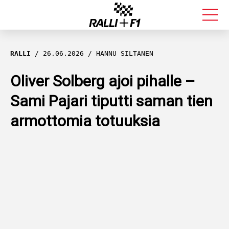
FORMULA 1
RALLI
26.06.2026
HANNU SILTANEN
RALLI
Oliver Solberg ajoi pihalle –
Sami Pajari tiputti saman tien
KALLE ROVANPERÄ
armottomia totuuksia
VALTTERI BOTTAS
MUUT