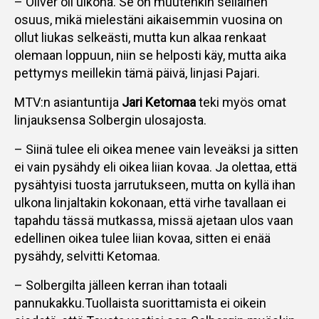
– Oliver oli ulkona. Se on muutenkin sellainen
osuus, mikä mielestäni aikaisemmin vuosina on
ollut liukas selkeästi, mutta kun alkaa renkaat
olemaan loppuun, niin se helposti käy, mutta aika
pettymys meillekin tämä päivä, linjasi Pajari.
MTV:n asiantuntija
Jari Ketomaa
teki myös omat
linjauksensa Solbergin ulosajosta.
– Siinä tulee eli oikea menee vain leveäksi ja sitten
ei vain pysähdy eli oikea liian kovaa. Ja olettaa, että
pysähtyisi tuosta jarrutukseen, mutta on kyllä ihan
ulkona linjaltakin kokonaan, että virhe tavallaan ei
tapahdu tässä mutkassa, missä ajetaan ulos vaan
edellinen oikea tulee liian kovaa, sitten ei enää
pysähdy, selvitti Ketomaa.
– Solbergilta jälleen kerran ihan totaali
pannukakku.Tuollaista suorittamista ei oikein