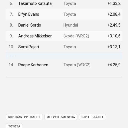
6.
Takamoto Katsuta
Toyota
+1.33,2
7.
Elfyn Evans
Toyota
+2.08,4
8.
Daniel Sordo
Hyundai
+2.49,5
9.
Andreas Mikkelsen
Škoda (WRC2)
+3.10,6
10.
Sami Pajari
Toyota
+3.13,1
– – –
14.
Roope Korhonen
Toyota (WRC2)
+4.25,9
KREIKAN MM-RALLI
OLIVER SOLBERG
SAMI PAJARI
TOYOTA