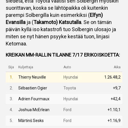
siedetä, että Toyota vaatisi sen Solbergin myöskin
suorittavan, koska se lähtöpaikka oli kuitenkin
parempi Solbergilla kuin esimerkiksi (
Elfyn)
Evansilla
ja (
Takamoto) Katsutalla
. Se on tämän
päivän kyllä iso katastrofi tuo Solbergin ulosajo ja
miten se nyt hänen psyyke kestää tuon, linjasi
Ketomaa.
KREIKAN MM-RALLIN TILANNE 7/17 ERIKOISKOETTA:
Sija
Kuljettaja
Auto
Aika
1.
Thierry Neuville
Hyundai
1.26.48,2
2.
Sébastien Ogier
Toyota
+9,7
3.
Adrien Fourmaux
Hyundai
+42,4
4.
Joshua McErlean
Ford
+1.10,1
5.
Mārtinš Sesks
Ford
+1.16,9