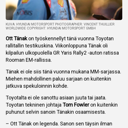
KUVA: HYUNDAI MOTORSPORT PHOTOGRAPHER: VINCENT THUILLIER
WORLDWIDE COPYRIGHT: HYUNDAI MOTORSPORT GMBH
Ott Tänak
on työskennellyt tänä vuonna Toyotan
rallitallin testikuskina. Viikonloppuna Tänak oli
kilpailun ulkopuolella GR Yaris Rally2 -auton ratissa
Rooman EM-rallissa.
Tänak ei ole siis tänä vuonna mukana MM-sarjassa.
Miehen mahdollinen paluu sarjaan on kuitenkin
jatkuva spekuloinnin kohde.
Toyotalta ei ole sanottu asiaan juuta tai jaata.
Toyotan tekninen johtaja
Tom Fowler
on kuitenkin
puhunut selvin sanoin Tänakin osaamisesta.
– Ott Tänak on legenda. Sanon sen täysin ilman