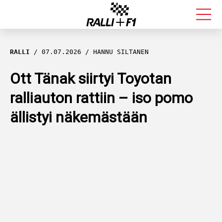
FORMULA 1
RALLI
07.07.2026
HANNU SILTANEN
RALLI
Ott Tänak siirtyi Toyotan
ralliauton rattiin – iso pomo
KALLE ROVANPERÄ
ällistyi näkemästään
VALTTERI BOTTAS
MUUT