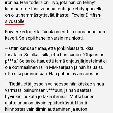
ironiaa. Hän todella on. Työ, jota hän on tehnyt
kanssamme tänä vuonna testi- ja kehityspuolella,
on ollut hämmästyttävää, ihasteli Fowler
Dirtfish-
sivustolle
.
Fowler kertoi, että Tänak on erittäin suorapuheinen
kaveri. Se sopii hänelle varsin mainiosti.
– Ottin kanssa tietää, että jonkinlaista tulkkia
tarvitaan. Se alkaa sillä, että hän sanoo: ”Ohjaus on
p***a.” Se tarkoittaa, että tämä ohjausjärjestelmä ei
ole optimaalinen rallin MM-sarjaan ja hän haluaisi,
että sitä parannetaan. Hän puhuu hyvin suoraan.
– Tiedät, että jossain vaiheessa hän käskee sinua
varmasti painumaan v***uun, ja hän saattaa
hyvinkin loukata joitakin ihmisiä. Mutta hänen
ajattelunsa on täysin epäitsekästä. Häntä
kiinnostaa vain tiimin auttaminen ja auton