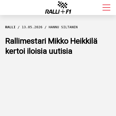
FORMULA 1
RALLI
13.05.2026
HANNU SILTANEN
RALLI
Rallimestari Mikko Heikkilä
kertoi iloisia uutisia
KALLE ROVANPERÄ
VALTTERI BOTTAS
MUUT