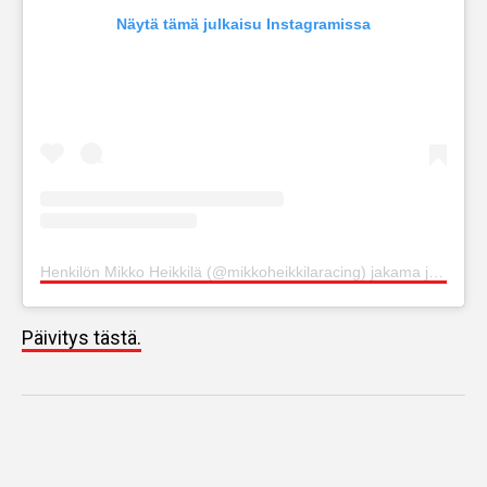
Näytä tämä julkaisu Instagramissa
Henkilön Mikko Heikkilä (@mikkoheikkilaracing) jakama julkaisu
Päivitys tästä.