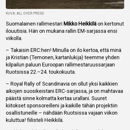
KUVA: ALL OVER PRESS
Suomalainen rallimestari
Mikko Heikkilä
on kertonut
ilouutisia. Hän on mukana rallin EM-sarjassa ensi
viikolla.
– Takaisin ERC:hen! Minulla on ilo kertoa, että minä
ja Kristian (Temonen, kartanlukija) teemme yhden
kilpailun paluun Euroopan rallimestaruussarjaan
Ruotsissa 22.–24. toukokuuta.
– Royal Rally of Scandinavia on ollut yksi kaikkien
aikojen suosikeistani ERC-sarjassa, ja on mahtavaa
päästä sinne kolmatta kertaa urallani. Suuret
kiitokset sponsoreilleni ja kaikille tähän projektiin
osallistuneille – nähdään Ruotsissa vajaan viikon
kuluttua! fiilisteli Heikkilä.