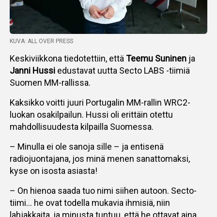
KUVA: ALL OVER PRESS
Keskiviikkona tiedotettiin, että
Teemu Suninen
ja
Janni Hussi
edustavat uutta Secto LABS -tiimiä
Suomen MM-rallissa.
Kaksikko voitti juuri Portugalin MM-rallin WRC2-
luokan osakilpailun. Hussi oli erittäin otettu
mahdollisuudesta kilpailla Suomessa.
– Minulla ei ole sanoja sille – ja entisenä
radiojuontajana, jos minä menen sanattomaksi,
kyse on isosta asiasta!
– On hienoa saada tuo nimi siihen autoon. Secto-
tiimi… he ovat todella mukavia ihmisiä, niin
lahjakkaita, ja minusta tuntuu, että he ottavat aina