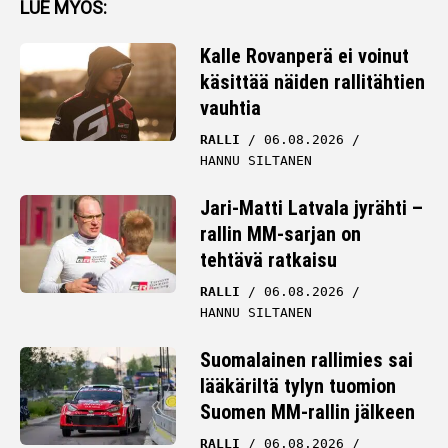
LUE MYÖS:
Kalle Rovanperä ei voinut
käsittää näiden rallitähtien
vauhtia
RALLI
06.08.2026
HANNU SILTANEN
Jari-Matti Latvala jyrähti –
rallin MM-sarjan on
tehtävä ratkaisu
RALLI
06.08.2026
HANNU SILTANEN
Suomalainen rallimies sai
lääkäriltä tylyn tuomion
Suomen MM-rallin jälkeen
RALLI
06.08.2026