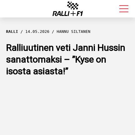
FORMULA 1
RALLI
14.05.2026
HANNU SILTANEN
RALLI
Ralliuutinen veti Janni Hussin
sanattomaksi – ”Kyse on
KALLE ROVANPERÄ
isosta asiasta!”
VALTTERI BOTTAS
MUUT