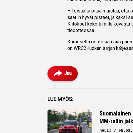
– Toisaalta pitää muistaa, että o
saatiin hyvät pisteet, ja kaksi 
Kiitokset koko tiimille kovast
tiedotteessa.
Korhoselta odotetaan siis pare
on WRC2-luokan sarjan kärjessä
Jaa
Facebook
LUE MYÖS:
Twitter
Suomalainen r
MM-rallin jäl
Whatsapp
RALLI
06.08.