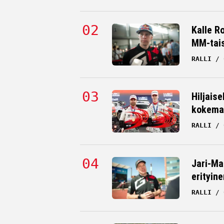
Kalle R
MM-tai
RALLI
Hiljaise
kokema
RALLI
Jari-Ma
erityine
RALLI