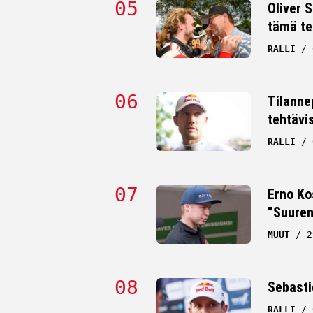
Oliver 
tämä te
RALLI
Tilanne
tehtävi
RALLI
Erno Ko
”Suuren
MUUT
2
Sebastie
RALLI