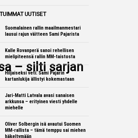
Ralli
Hannu Siltanen
TUIMMAT UUTISET
Suomalainen rallin maailmanmestari
lausui rajun väitteen Sami Pajarista
Kalle Rovanperä sanoi rehellisen
mielipiteensä rallin MM-taistosta
a – silti sarjan
Hiljaiseksi veti: Sami Pajarin
kartanlukija ällistyi kokemastaan
Jari-Matti Latvala avasi sanaisen
arkkunsa – erityinen viesti yhdelle
miehelle
Oliver Solbergin isä avautui Suomen
MM-rallista – tämä temppu sai miehen
häkeltymään