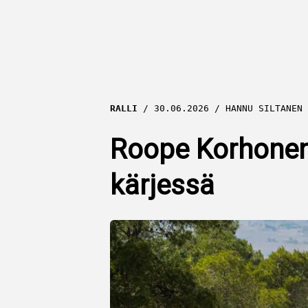
RALLI
30.06.2026
HANNU SILTANEN
Roope Korhonen p
kärjessä