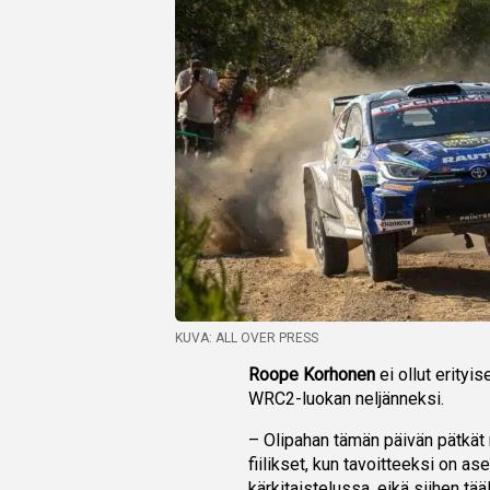
KUVA: ALL OVER PRESS
Roope Korhonen
ei ollut erityi
WRC2-luokan neljänneksi.
– Olipahan tämän päivän pätkät 
fiilikset, kun tavoitteeksi on ase
kärkitaistelussa, eikä siihen tääl