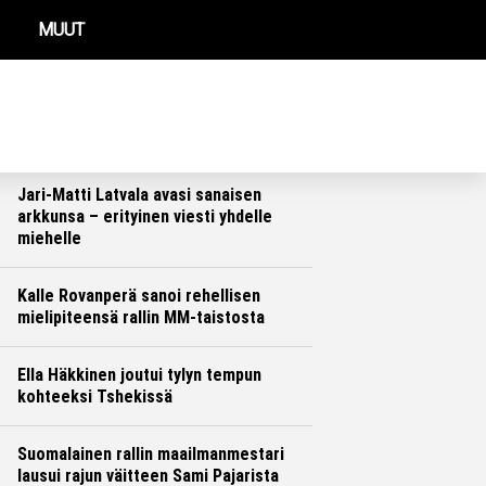
MUUT
REIMMAT UUTISET
Suomalainen rallimies sai lääkäriltä
tylyn tuomion Suomen MM-rallin
jälkeen
Ralli
Hannu Siltanen
Jari-Matti Latvala avasi sanaisen
arkkunsa – erityinen viesti yhdelle
miehelle
Ralli
Hannu Siltanen
Kalle Rovanperä sanoi rehellisen
mielipiteensä rallin MM-taistosta
Ralli
Hannu Siltanen
Ella Häkkinen joutui tylyn tempun
kohteeksi Tshekissä
Formula 1
Ville Hirvonen
Suomalainen rallin maailmanmestari
lausui rajun väitteen Sami Pajarista