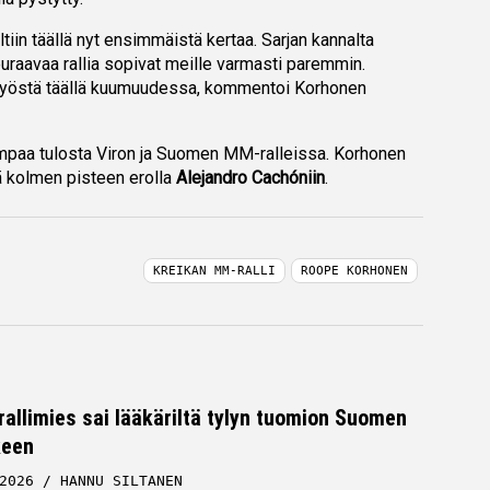
ltiin täällä nyt ensimmäistä kertaa. Sarjan kannalta
seuraavaa rallia sopivat meille varmasti paremmin.
a työstä täällä kuumuudessa, kommentoi Korhonen
mpaa tulosta Viron ja Suomen MM-ralleissa. Korhonen
 kolmen pisteen erolla
Alejandro Cachóniin
.
KREIKAN MM-RALLI
ROOPE KORHONEN
allimies sai lääkäriltä tylyn tuomion Suomen
keen
2026
HANNU SILTANEN