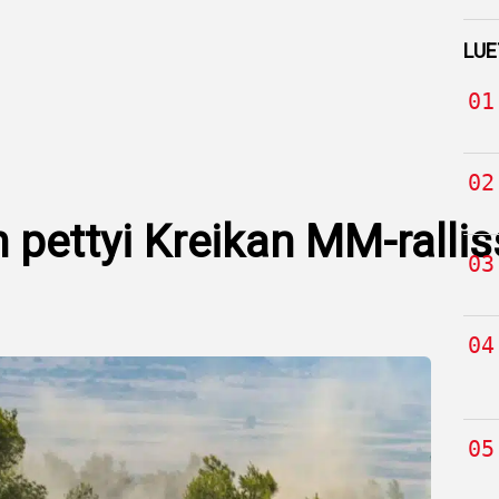
LUE
ettyi Kreikan MM-ralliss