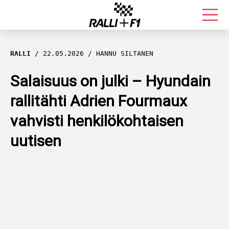
FORMULA 1
RALLI
22.05.2026
HANNU SILTANEN
RALLI
Salaisuus on julki – Hyundain
rallitähti Adrien Fourmaux
KALLE ROVANPERÄ
vahvisti henkilökohtaisen
VALTTERI BOTTAS
uutisen
MUUT