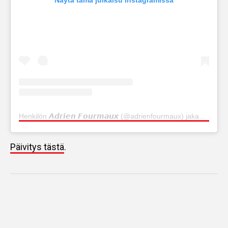
Näytä tämä julkaisu Instagramissa
Henkilön 𝘼𝙙𝙧𝙞𝙚𝙣 𝙁𝙤𝙪𝙧𝙢𝙖𝙪𝙭 (@adrienfourmaux) jakama julkaisu
Päivitys tästä
.