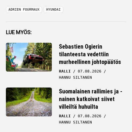
ADRIEN FOURMAUX
HYUNDAI
LUE MYÖS:
Sebastien Ogierin
tilanteesta vedettiin
murheellinen johtopäätös
RALLI
07.08.2026
HANNU SILTANEN
Suomalainen rallimies ja -
nainen katkoivat siivet
villeiltä huhuilta
RALLI
07.08.2026
HANNU SILTANEN