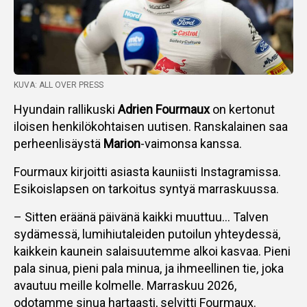
KUVA: ALL OVER PRESS
Hyundain rallikuski
Adrien Fourmaux
on kertonut
iloisen henkilökohtaisen uutisen. Ranskalainen saa
perheenlisäystä
Marion
-vaimonsa kanssa.
Fourmaux kirjoitti asiasta kauniisti Instagramissa.
Esikoislapsen on tarkoitus syntyä marraskuussa.
– Sitten eräänä päivänä kaikki muuttuu… Talven
sydämessä, lumihiutaleiden putoilun yhteydessä,
kaikkein kaunein salaisuutemme alkoi kasvaa. Pieni
pala sinua, pieni pala minua, ja ihmeellinen tie, joka
avautuu meille kolmelle. Marraskuu 2026,
odotamme sinua hartaasti, selvitti Fourmaux.