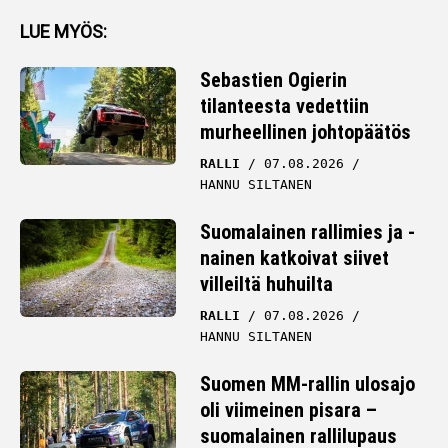
LUE MYÖS:
Sebastien Ogierin
tilanteesta vedettiin
murheellinen johtopäätös
RALLI
07.08.2026
HANNU SILTANEN
Suomalainen rallimies ja -
nainen katkoivat siivet
villeiltä huhuilta
RALLI
07.08.2026
HANNU SILTANEN
Suomen MM-rallin ulosajo
oli viimeinen pisara –
suomalainen rallilupaus