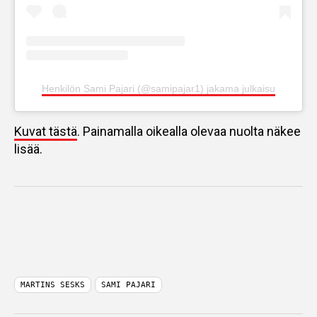
Henkilön Sami Pajari (@samipajar1) jakama julkaisu
Kuvat tästä
. Painamalla oikealla olevaa nuolta näkee
lisää.
MARTINS SESKS
SAMI PAJARI