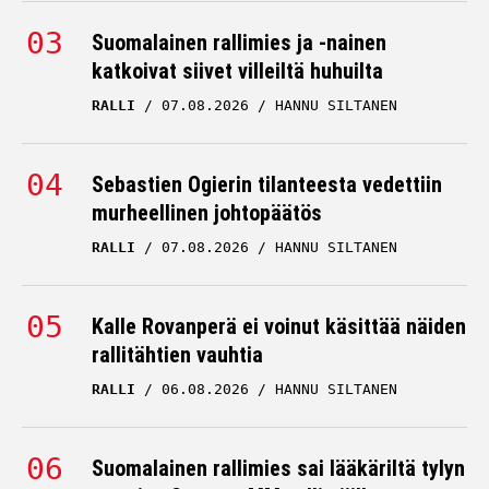
Suomalainen rallimies ja -nainen
katkoivat siivet villeiltä huhuilta
RALLI
07.08.2026
HANNU SILTANEN
Sebastien Ogierin tilanteesta vedettiin
murheellinen johtopäätös
RALLI
07.08.2026
HANNU SILTANEN
Kalle Rovanperä ei voinut käsittää näiden
rallitähtien vauhtia
RALLI
06.08.2026
HANNU SILTANEN
Suomalainen rallimies sai lääkäriltä tylyn