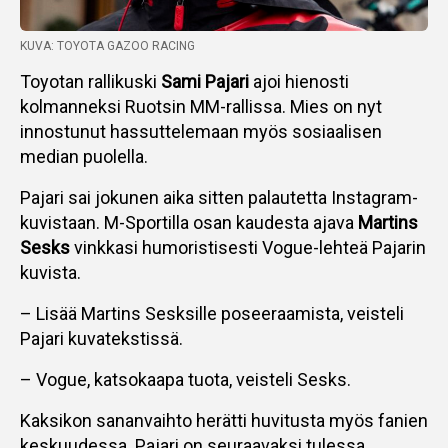
KUVA: TOYOTA GAZOO RACING
Toyotan rallikuski
Sami Pajari
ajoi hienosti
kolmanneksi Ruotsin MM-rallissa. Mies on nyt
innostunut hassuttelemaan myös sosiaalisen
median puolella.
Pajari sai jokunen aika sitten palautetta Instagram-
kuvistaan. M-Sportilla osan kaudesta ajava
Martins
Sesks
vinkkasi humoristisesti Vogue-lehteä Pajarin
kuvista.
– Lisää Martins Sesksille poseeraamista, veisteli
Pajari kuvatekstissä.
– Vogue, katsokaapa tuota, veisteli Sesks.
Kaksikon sananvaihto herätti huvitusta myös fanien
keskuudessa. Pajari on seuraavaksi tulessa