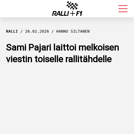
FORMULA 1
RALLI
26.02.2026
HANNU SILTANEN
RALLI
Sami Pajari laittoi melkoisen
viestin toiselle rallitähdelle
KALLE ROVANPERÄ
VALTTERI BOTTAS
MUUT