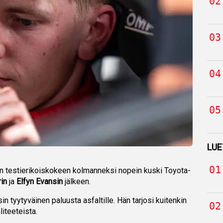
LUE
in testierikoiskokeen kolmanneksi nopein kuski Toyota-
in
ja
Elfyn Evansin
jälkeen.
sin tyytyväinen paluusta asfaltille. Hän tarjosi kuitenkin
iteeteista.