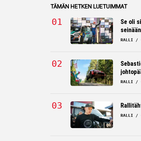
TÄMÄN HETKEN LUETUIMMAT
Se oli s
seinään
RALLI
Sebasti
johtopä
RALLI
Rallitäh
RALLI