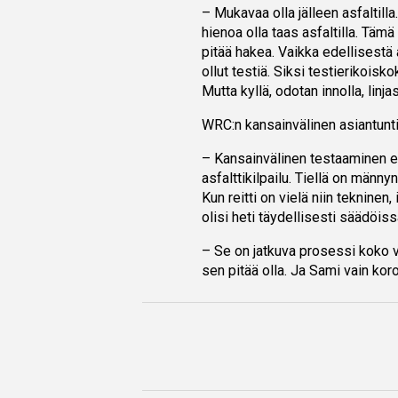
– Mukavaa olla jälleen asfaltill
hienoa olla taas asfaltilla. Tämä
pitää hakea. Vaikka edellisestä as
ollut testiä. Siksi testierikois
Mutta kyllä, odotan innolla, linjas
WRC:n kansainvälinen asiantunt
– Kansainvälinen testaaminen ei 
asfalttikilpailu. Tiellä on männ
Kun reitti on vielä niin tekninen,
olisi heti täydellisesti säädöiss
– Se on jatkuva prosessi koko v
sen pitää olla. Ja Sami vain koro