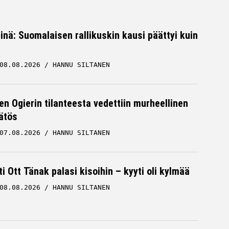
iinä: Suomalaisen rallikuskin kausi päättyi kuin
08.08.2026
HANNU SILTANEN
en Ogierin tilanteesta vedettiin murheellinen
ätös
07.08.2026
HANNU SILTANEN
ti Ott Tänak palasi kisoihin – kyyti oli kylmää
08.08.2026
HANNU SILTANEN