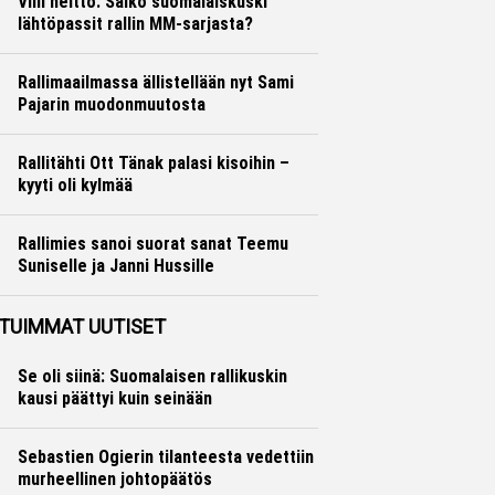
Villi heitto: Saiko suomalaiskuski
lähtöpassit rallin MM-sarjasta?
Ralli
Hannu Siltanen
Rallimaailmassa ällistellään nyt Sami
Pajarin muodonmuutosta
Ralli
Hannu Siltanen
Rallitähti Ott Tänak palasi kisoihin –
kyyti oli kylmää
Ralli
Hannu Siltanen
Rallimies sanoi suorat sanat Teemu
Suniselle ja Janni Hussille
Ralli
Hannu Siltanen
TUIMMAT UUTISET
Se oli siinä: Suomalaisen rallikuskin
kausi päättyi kuin seinään
Sebastien Ogierin tilanteesta vedettiin
murheellinen johtopäätös