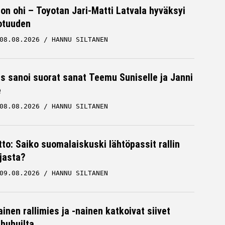
 on ohi – Toyotan Jari-Matti Latvala hyväksyi
otuuden
08.08.2026
HANNU SILTANEN
es sanoi suorat sanat Teemu Suniselle ja Janni
e
08.08.2026
HANNU SILTANEN
itto: Saiko suomalaiskuski lähtöpassit rallin
jasta?
09.08.2026
HANNU SILTANEN
inen rallimies ja -nainen katkoivat siivet
ä huhuilta