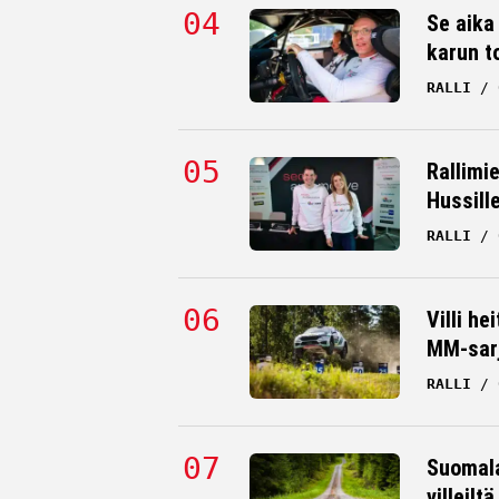
Se aika
karun t
RALLI
Rallimi
Hussill
RALLI
Villi he
MM-sar
RALLI
Suomala
villeilt