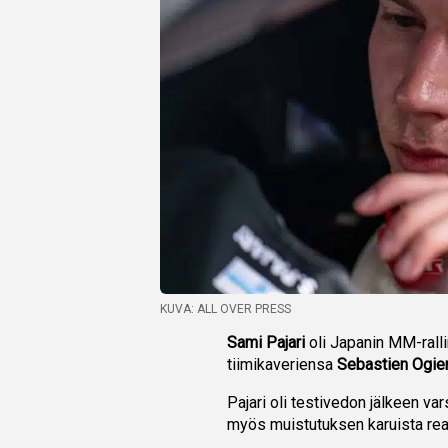
KUVA: ALL OVER PRESS
Sami Pajari
oli Japanin MM-rall
tiimikaveriensa
Sebastien Ogier
Pajari oli testivedon jälkeen var
myös muistutuksen karuista real