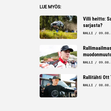
Facebook
LUE MYÖS:
Twitter
Villi heitto:
sarjasta?
Whatsapp
RALLI
09.08.
Rallimaailmas
muodonmuuto
RALLI
09.08.
Rallitähti Ott
RALLI
08.08.