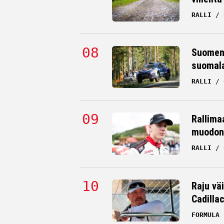
RALLI
Suomen 
suomala
RALLI
Rallima
muodon
RALLI
Raju väi
Cadilla
FORMULA 