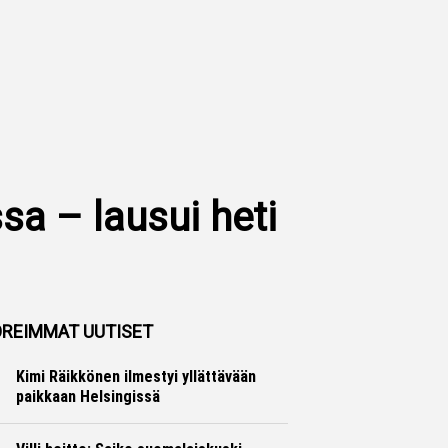
sa – lausui heti
REIMMAT UUTISET
Kimi Räikkönen ilmestyi yllättävään
paikkaan Helsingissä
Formula 1
Ville Hirvonen