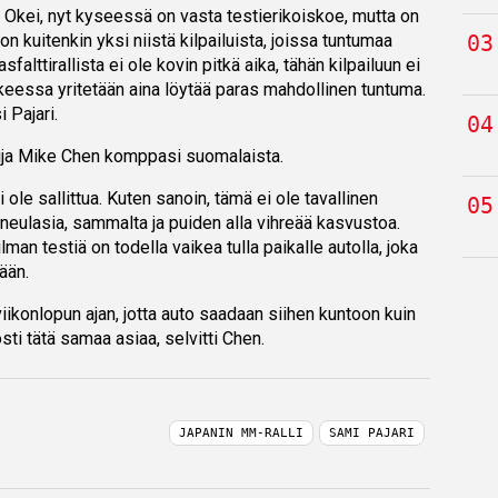
a. Okei, nyt kyseessä on vasta testierikoiskoe, mutta on
 on kuitenkin yksi niistä kilpailuista, joissa tuntumaa
falttirallista ei ole kovin pitkä aika, tähän kilpailuun ei
kokeessa yritetään aina löytää paras mahdollinen tuntuma.
i Pajari.
ija Mike Chen komppasi suomalaista.
ole sallittua. Kuten sanoin, tämä ei ole tavallinen
ynneulasia, sammalta ja puiden alla vihreää kasvustoa.
 ilman testiä on todella vaikea tulla paikalle autolla, joka
ään.
iikonlopun ajan, jotta auto saadaan siihen kuntoon kuin
sti tätä samaa asiaa, selvitti Chen.
JAPANIN MM-RALLI
SAMI PAJARI