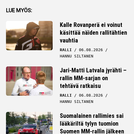
LUE MYÖS:
Kalle Rovanperä ei voinut
käsittää näiden rallitähtien
vauhtia
RALLI
06.08.2026
HANNU SILTANEN
Jari-Matti Latvala jyrähti –
rallin MM-sarjan on
tehtävä ratkaisu
RALLI
06.08.2026
HANNU SILTANEN
Suomalainen rallimies sai
lääkäriltä tylyn tuomion
Suomen MM-rallin jälkeen