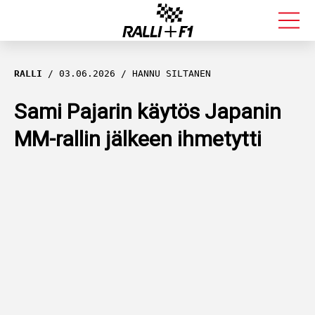
FORMULA 1
RALLI
03.06.2026
HANNU SILTANEN
RALLI
Sami Pajarin käytös Japanin
MM-rallin jälkeen ihmetytti
KALLE ROVANPERÄ
VALTTERI BOTTAS
MUUT