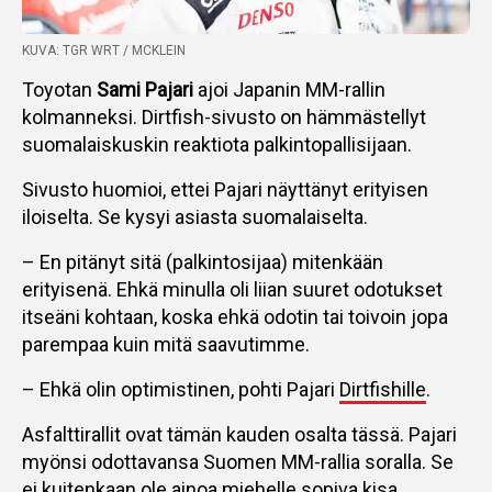
KUVA: TGR WRT / MCKLEIN
Toyotan
Sami Pajari
ajoi Japanin MM-rallin
kolmanneksi. Dirtfish-sivusto on hämmästellyt
suomalaiskuskin reaktiota palkintopallisijaan.
Sivusto huomioi, ettei Pajari näyttänyt erityisen
iloiselta. Se kysyi asiasta suomalaiselta.
– En pitänyt sitä (palkintosijaa) mitenkään
erityisenä. Ehkä minulla oli liian suuret odotukset
itseäni kohtaan, koska ehkä odotin tai toivoin jopa
parempaa kuin mitä saavutimme.
– Ehkä olin optimistinen, pohti Pajari
Dirtfishille
.
Asfalttirallit ovat tämän kauden osalta tässä. Pajari
myönsi odottavansa Suomen MM-rallia soralla. Se
ei kuitenkaan ole ainoa miehelle sopiva kisa.