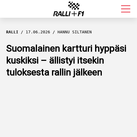
FORMULA 1
RALLI
17.06.2026
HANNU SILTANEN
RALLI
Suomalainen kartturi hyppäsi
kuskiksi – ällistyi itsekin
KALLE ROVANPERÄ
tuloksesta rallin jälkeen
VALTTERI BOTTAS
MUUT