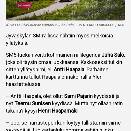
Kuvassa SM5-luokan voittanut Juha Salo.
KUVA: TANELI NIINIMÄKI / AKK
Jyväskylän SM-rallissa nähtiin myös melkoisia
yllätyksiä.
SM5-luokan voitti kotimainen rallilegenda
Juha Salo
,
joka oli täysin omaa luokkaansa. Kakkoseksi tulikin
sitten yllätysnimi, eli
Antti Haapala
. Parhaiten
kartturina tullut Haapala ennakoi rallia Ylen
haastattelussa.
– Antti Haapala, olet ollut
Sami Pajarin
kyydissä ja
nyt
Teemu Sunisen
kyydissä. Mutta nyt ollaan ratin
takana? kysyi
Henri Haapamäki
.
– Joo, se harrastepeli kun löytyy tallista, niin viime
syksynä jäi tuo kartanlukuhomma vähän niinku