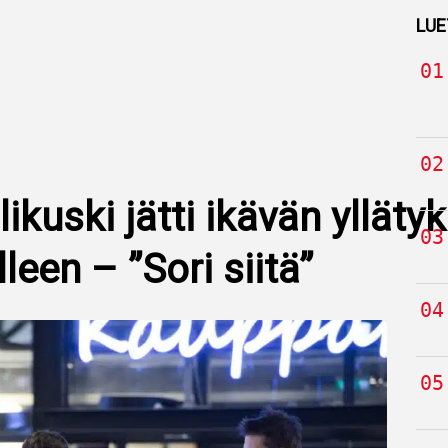
LUE
ikuski jätti ikävän ylläty
een – ”Sori siitä”