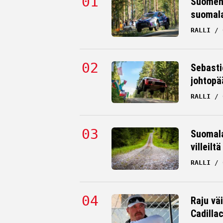
Suomen 
suomala
RALLI
Sebasti
johtopä
RALLI
Suomala
villeilt
RALLI
Raju väi
Cadilla