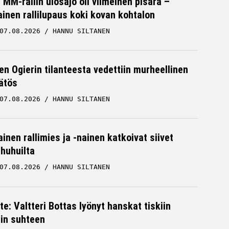
MM-rallin ulosajo oli viimeinen pisara –
inen rallilupaus koki kovan kohtalon
07.08.2026
HANNU SILTANEN
en Ogierin tilanteesta vedettiin murheellinen
ätös
07.08.2026
HANNU SILTANEN
inen rallimies ja -nainen katkoivat siivet
ä huhuilta
07.08.2026
HANNU SILTANEN
te: Valtteri Bottas lyönyt hanskat tiskiin
cin suhteen