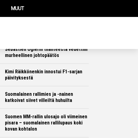
MUUT
REIMMAT UUTISET
Se aika on ohi – Toyotan Jari-Matti
Latvala hyväksyi karun totuuden
Ralli
Hannu Siltanen
Sebastien Ogierin tilanteesta vedettiin
murheellinen johtopäätös
Ralli
Hannu Siltanen
Kimi Räikkönenkin innostui F1-sarjan
päivityksestä
Formula 1
Hannu Siltanen
Suomalainen rallimies ja -nainen
katkoivat siivet villeiltä huhuilta
Ralli
Hannu Siltanen
Suomen MM-rallin ulosajo oli viimeinen
pisara – suomalainen rallilupaus koki
kovan kohtalon
Ralli
Hannu Siltanen