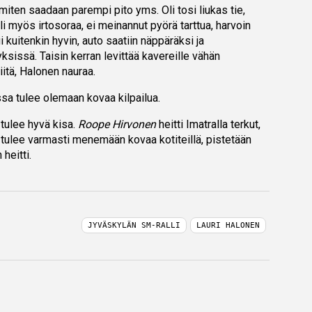
a miten saadaan parempi pito yms. Oli tosi liukas tie,
oli myös irtosoraa, ei meinannut pyörä tarttua, harvoin
ui kuitenkin hyvin, auto saatiin näppäräksi ja
sissä. Taisin kerran levittää kavereille vähän
siitä, Halonen nauraa.
sa tulee olemaan kovaa kilpailua.
tulee hyvä kisa.
Roope Hirvonen
heitti Imatralla terkut,
n tulee varmasti menemään kovaa kotiteillä, pistetään
heitti.
JYVÄSKYLÄN SM-RALLI
LAURI HALONEN