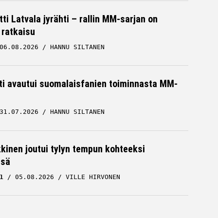
ti Latvala jyrähti – rallin MM-sarjan on
 ratkaisu
06.08.2026
HANNU SILTANEN
hti avautui suomalaisfanien toiminnasta MM-
31.07.2026
HANNU SILTANEN
kkinen joutui tylyn tempun kohteeksi
ssä
1
05.08.2026
VILLE HIRVONEN