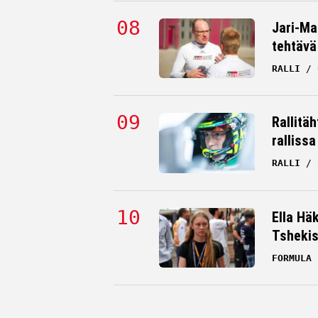
Jari-Mat
tehtävä
RALLI
Rallitä
rallissa
RALLI
Ella Hä
Tsheki
FORMULA 