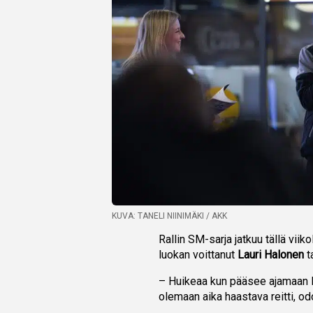
KUVA: TANELI NIINIMÄKI / AKK
Rallin SM-sarja jatkuu tällä vii
luokan voittanut
Lauri Halonen
t
– Huikeaa kun pääsee ajamaan MM-
olemaan aika haastava reitti, odot