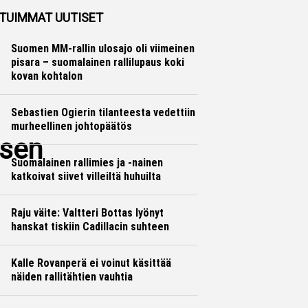
TUIMMAT UUTISET
Suomen MM-rallin ulosajo oli viimeinen
pisara – suomalainen rallilupaus koki
kovan kohtalon
Sebastien Ogierin tilanteesta vedettiin
murheellinen johtopäätös
ksen
Suomalainen rallimies ja -nainen
katkoivat siivet villeiltä huhuilta
Raju väite: Valtteri Bottas lyönyt
hanskat tiskiin Cadillacin suhteen
Kalle Rovanperä ei voinut käsittää
näiden rallitähtien vauhtia