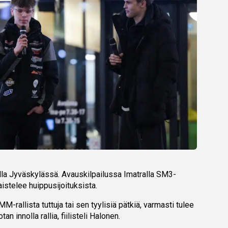
kolla Jyväskylässä. Avauskilpailussa Imatralla SM3-
aistelee huippusijoituksista.
rallista tuttuja tai sen tyylisiä pätkiä, varmasti tulee
an innolla rallia, fiilisteli Halonen.