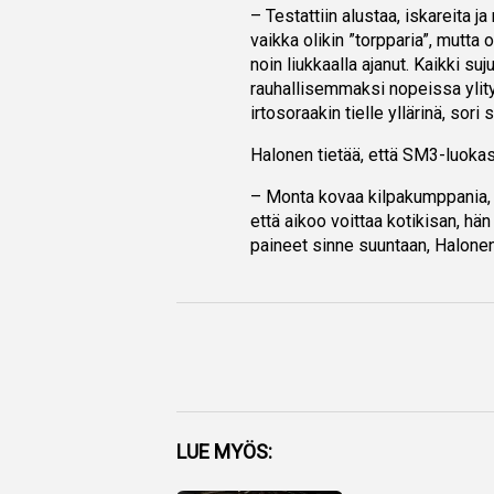
– Testattiin alustaa, iskareita j
vaikka olikin ”torpparia”, mutta 
noin liukkaalla ajanut. Kaikki suj
rauhallisemmaksi nopeissa ylityk
irtosoraakin tielle yllärinä, sori 
Halonen tietää, että SM3-luokas
– Monta kovaa kilpakumppania, 
että aikoo voittaa kotikisan, hä
paineet sinne suuntaan, Halonen 
Facebook
LUE MYÖS:
Twitter