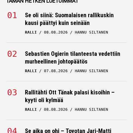
TÄMÄN HETKEN LUETUIMMAT
Se oli siinä: Suomalaisen rallikuskin
kausi päättyi kuin seinään
RALLI
08.08.2026
HANNU SILTANEN
Sebastien Ogierin tilanteesta vedettiin
murheellinen johtopäätös
RALLI
07.08.2026
HANNU SILTANEN
Rallitähti Ott Tänak palasi kisoihin –
kyyti oli kylmää
RALLI
08.08.2026
HANNU SILTANEN
Se aika on ohi – Toyotan Jari-Matti