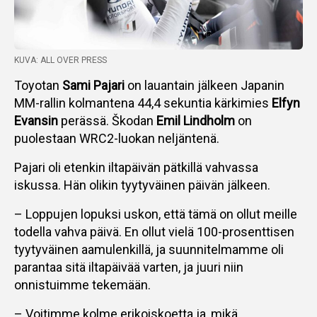
KUVA: ALL OVER PRESS
Toyotan
Sami Pajari
on lauantain jälkeen Japanin
MM-rallin kolmantena 44,4 sekuntia kärkimies
Elfyn
Evansin
perässä. Škodan
Emil Lindholm
on
puolestaan WRC2-luokan neljäntenä.
Pajari oli etenkin iltapäivän pätkillä vahvassa
iskussa. Hän olikin tyytyväinen päivän jälkeen.
– Loppujen lopuksi uskon, että tämä on ollut meille
todella vahva päivä. En ollut vielä 100-prosenttisen
tyytyväinen aamulenkillä, ja suunnitelmamme oli
parantaa sitä iltapäivää varten, ja juuri niin
onnistuimme tekemään.
– Voitimme kolme erikoiskoetta ja, mikä