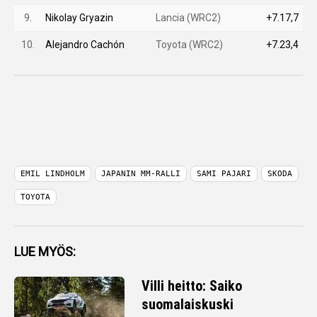
9.
Nikolay Gryazin
Lancia (WRC2)
+7.17,7
10.
Alejandro Cachón
Toyota (WRC2)
+7.23,4
EMIL LINDHOLM
JAPANIN MM-RALLI
SAMI PAJARI
SKODA
TOYOTA
LUE MYÖS:
Villi heitto: Saiko
suomalaiskuski