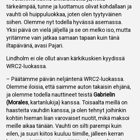
tärkeämpää, tunne ja luottamus olivat kohdallaan ja
vauhti oli huippuluokkaa, joten olen tyytyväinen
siihen. Olemme nyt todella hyvässä asemassa.
Yksi päivä on vielä jäljellä ja se on melko iso, mutta
yritämme vain jatkaa samaan tapaan kuin tänä
iltapäivänä, avasi Pajari.
Lindholm ei ole ollut aivan kärkikuskien kyydissä
WRC2-luokassa.
– Päätämme päivän neljäntenä WRC2-luokassa.
Olemme iloisia, että saimme auton takaisin ehjänä,
ja olemme todella nauttineet teistä
Gabrielin
(Morales
, kartanlukija) kanssa. Toisaalta meillä on
haasteita vauhdin kanssa, ja olen tehnyt joihinkin
kohtiin hieman liian varovaiset nuotit, mikä maksoi
meille aikaa tänään. Vauhti on silti parempi kuin
eilen, ja suuri kiitos kuuluu tiimille, jälleen kerran