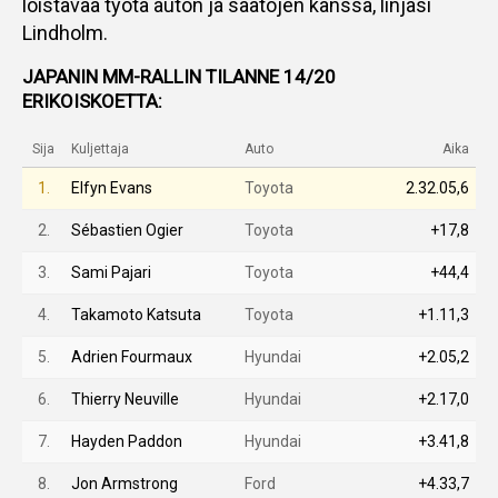
loistavaa työtä auton ja säätöjen kanssa, linjasi
Lindholm.
JAPANIN MM-RALLIN TILANNE 14/20
ERIKOISKOETTA:
Sija
Kuljettaja
Auto
Aika
1.
Elfyn Evans
Toyota
2.32.05,6
2.
Sébastien Ogier
Toyota
+17,8
3.
Sami Pajari
Toyota
+44,4
4.
Takamoto Katsuta
Toyota
+1.11,3
5.
Adrien Fourmaux
Hyundai
+2.05,2
6.
Thierry Neuville
Hyundai
+2.17,0
7.
Hayden Paddon
Hyundai
+3.41,8
8.
Jon Armstrong
Ford
+4.33,7