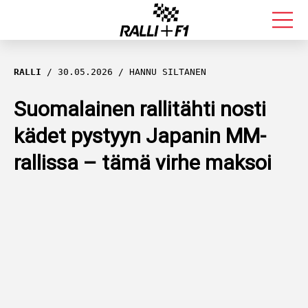
FORMULA 1
RALLI
30.05.2026
HANNU SILTANEN
RALLI
Suomalainen rallitähti nosti
kädet pystyyn Japanin MM-
KALLE ROVANPERÄ
rallissa – tämä virhe maksoi
VALTTERI BOTTAS
MUUT