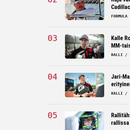
Cadilla
FORMULA 
Kalle R
MM-tai
RALLI
Jari-Ma
erityine
RALLI
Rallitä
rallissa