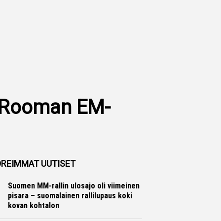
a Rooman EM-
REIMMAT UUTISET
Suomen MM-rallin ulosajo oli viimeinen
pisara – suomalainen rallilupaus koki
kovan kohtalon
Ralli
Hannu Siltanen