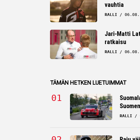
vauhtia
RALLI
06.08.
Jari-Matti La
ratkaisu
RALLI
06.08.
TÄMÄN HETKEN LUETUIMMAT
Suomala
Suomen 
RALLI
Raju väi