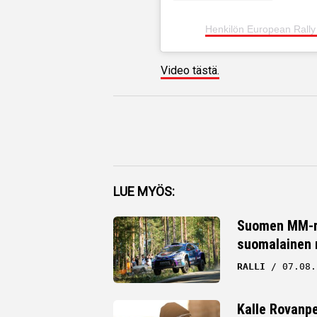
Henkilön European Rally
Video tästä.
Facebook
LUE MYÖS:
Twitter
Suomen MM-ral
suomalainen r
Whatsapp
RALLI
07.08.
Kalle Rovanpe