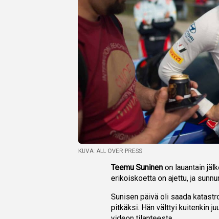
KUVA: ALL OVER PRESS
Teemu Suninen
on lauantain jä
erikoiskoetta on ajettu, ja sunnun
Sunisen päivä oli saada katastr
pitkäksi. Hän välttyi kuitenkin ju
videon tilanteesta.