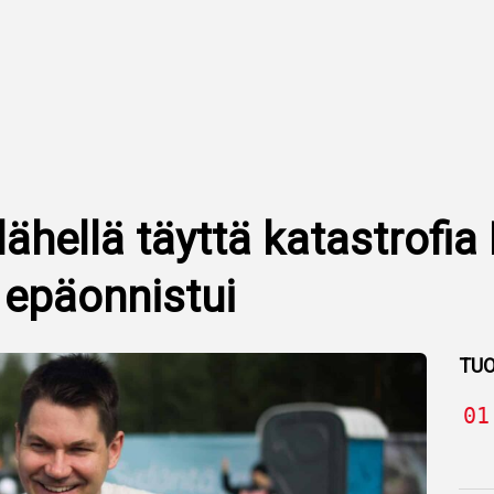
ähellä täyttä katastrofi
ke epäonnistui
TUO