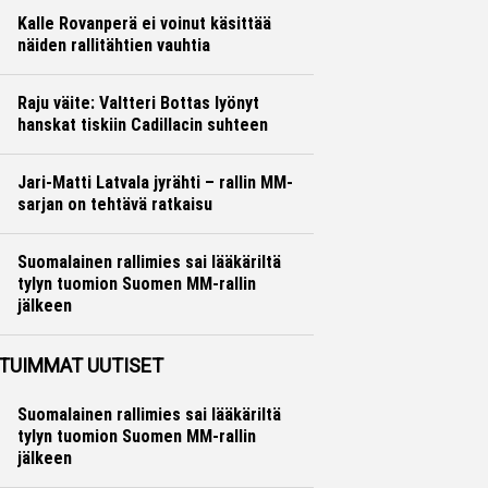
Kalle Rovanperä ei voinut käsittää
näiden rallitähtien vauhtia
Ralli
Hannu Siltanen
Raju väite: Valtteri Bottas lyönyt
hanskat tiskiin Cadillacin suhteen
Formula 1
Ville Hirvonen
Jari-Matti Latvala jyrähti – rallin MM-
sarjan on tehtävä ratkaisu
Ralli
Hannu Siltanen
Suomalainen rallimies sai lääkäriltä
tylyn tuomion Suomen MM-rallin
jälkeen
Ralli
Hannu Siltanen
TUIMMAT UUTISET
Suomalainen rallimies sai lääkäriltä
tylyn tuomion Suomen MM-rallin
jälkeen