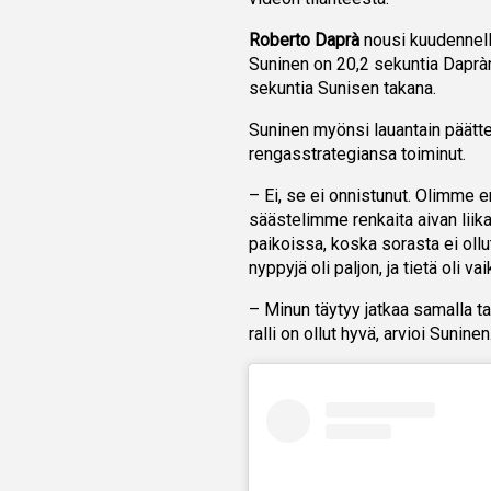
Roberto Daprà
nousi kuudennella
Suninen on 20,2 sekuntia Dapr
sekuntia Sunisen takana.
Suninen myönsi lauantain päätte
rengasstrategiansa toiminut.
– Ei, se ei onnistunut. Olimme e
säästelimme renkaita aivan liika
paikoissa, koska sorasta ei ollut
nyppyjä oli paljon, ja tietä oli va
– Minun täytyy jatkaa samalla tav
ralli on ollut hyvä, arvioi Suninen