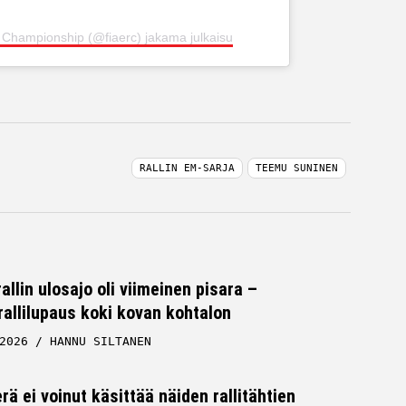
 Championship (@fiaerc) jakama julkaisu
RALLIN EM-SARJA
TEEMU SUNINEN
lin ulosajo oli viimeinen pisara –
allilupaus koki kovan kohtalon
2026
HANNU SILTANEN
rä ei voinut käsittää näiden rallitähtien