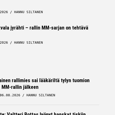
2026
HANNU SILTANEN
tvala jyrähti – rallin MM-sarjan on tehtävä
2026
HANNU SILTANEN
inen rallimies sai lääkäriltä tylyn tuomion
MM-rallin jälkeen
06.08.2026
HANNU SILTANEN
te: Valtteri Bottas lyönyt hanskat tiskiin