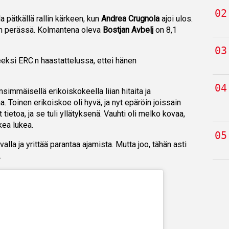
 pätkällä rallin kärkeen, kun
Andrea Crugnola
ajoi ulos.
àn perässä. Kolmantena oleva
Bostjan Avbelj
on 8,1
eksi ERC:n haastattelussa, ettei hänen
nsimmäisellä erikoiskokeella liian hitaita ja
a. Toinen erikoiskoe oli hyvä, ja nyt epäröin joissain
 tietoa, ja se tuli yllätyksenä. Vauhti oli melko kovaa,
ikea lukea.
alla ja yrittää parantaa ajamista. Mutta joo, tähän asti
.