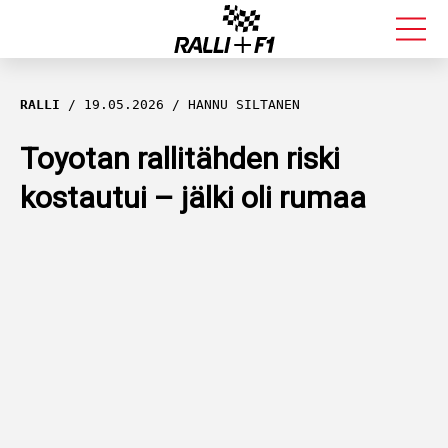
FORMULA 1
RALLI
19.05.2026
HANNU SILTANEN
RALLI
Toyotan rallitähden riski
kostautui – jälki oli rumaa
KALLE ROVANPERÄ
VALTTERI BOTTAS
MUUT