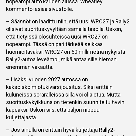
nopeampi auto kauden alussa. Wheatley
kommentoi asiaa sivustolle.
– Säännöt on laadittu niin, että uusi WRC27 ja Rally2
olisivat suorituskyvyltään samalla tasolla. Uskon,
että tietyissä olosuhteissa uusi WRC27 on
nopeampi. Tässä on pari tärkeää seikkaa
huomioitavaksi. WRC27 on 50 millimetriä nykyistä
Rally2-autoa leveämpi, mikä antaa sille hieman
enemmän vakautta.
– Lisäksi vuoden 2027 autossa on
kaksoiskolmiotukivarsijousitus. Siksi erittäin
kuluneissa soraralleissa sillä voi olla etua. Mutta
suorituskykyikkuna on tietenkin suunniteltu hyvin
kapeaksi. Uskon siis, että paljon riippuu
kuljettajasta.
– Jos sinulla on erittäin hyvä kuljettaja Rally2-