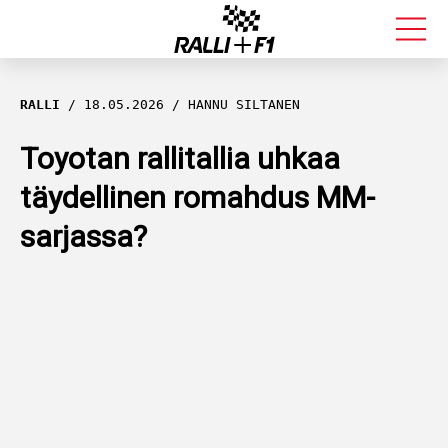
FORMULA 1
RALLI
18.05.2026
HANNU SILTANEN
RALLI
Toyotan rallitallia uhkaa
täydellinen romahdus MM-
KALLE ROVANPERÄ
sarjassa?
VALTTERI BOTTAS
MUUT