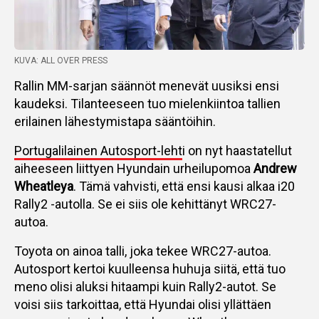
KUVA: ALL OVER PRESS
Rallin MM-sarjan säännöt menevät uusiksi ensi
kaudeksi. Tilanteeseen tuo mielenkiintoa tallien
erilainen lähestymistapa sääntöihin.
Portugalilainen Autosport-leht
i on nyt haastatellut
aiheeseen liittyen Hyundain urheilupomoa
Andrew
Wheatleya
. Tämä vahvisti, että ensi kausi alkaa i20
Rally2 -autolla. Se ei siis ole kehittänyt WRC27-
autoa.
Toyota on ainoa talli, joka tekee WRC27-autoa.
Autosport kertoi kuulleensa huhuja siitä, että tuo
meno olisi aluksi hitaampi kuin Rally2-autot. Se
voisi siis tarkoittaa, että Hyundai olisi yllättäen