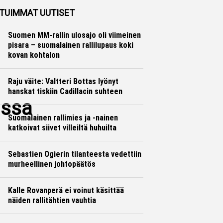
TUIMMAT UUTISET
Suomen MM-rallin ulosajo oli viimeinen
pisara – suomalainen rallilupaus koki
kovan kohtalon
Raju väite: Valtteri Bottas lyönyt
hanskat tiskiin Cadillacin suhteen
assa
Suomalainen rallimies ja -nainen
katkoivat siivet villeiltä huhuilta
Sebastien Ogierin tilanteesta vedettiin
murheellinen johtopäätös
Kalle Rovanperä ei voinut käsittää
näiden rallitähtien vauhtia