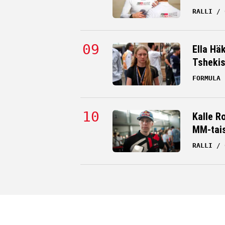
RALLI
Ella Hä
Tsheki
FORMULA 
Kalle R
MM-tai
RALLI