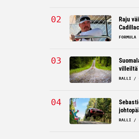
Raju väi
Cadilla
FORMULA 
Suomala
villeilt
RALLI
Sebasti
johtopä
RALLI