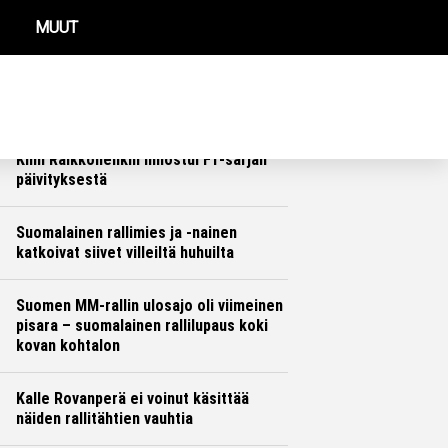
MUUT
REIMMAT UUTISET
Sebastien Ogierin tilanteesta vedettiin
murheellinen johtopäätös
Ralli
Hannu Siltanen
Kimi Räikkönenkin innostui F1-sarjan
päivityksestä
Formula 1
Hannu Siltanen
Suomalainen rallimies ja -nainen
katkoivat siivet villeiltä huhuilta
Ralli
Hannu Siltanen
Suomen MM-rallin ulosajo oli viimeinen
pisara – suomalainen rallilupaus koki
kovan kohtalon
Ralli
Hannu Siltanen
Kalle Rovanperä ei voinut käsittää
näiden rallitähtien vauhtia
Ralli
Hannu Siltanen