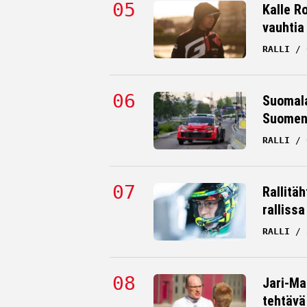
Kalle Ro
vauhtia
RALLI
Suomala
Suomen 
RALLI
Rallitä
rallissa
RALLI
Jari-Mat
tehtävä