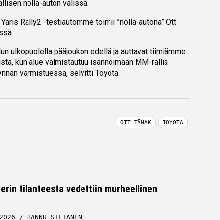
allisen nolla-auton välissä.
Yaris Rally2 -testiautomme toimii ”nolla-autona” Ott
ssä.
lun ulkopuolella pääjoukon edellä ja auttavat tiimiämme
lusta, kun alue valmistautuu isännöimään MM-rallia
nnän varmistuessa, selvitti Toyota.
OTT TÄNAK
TOYOTA
erin tilanteesta vedettiin murheellinen
2026
HANNU SILTANEN