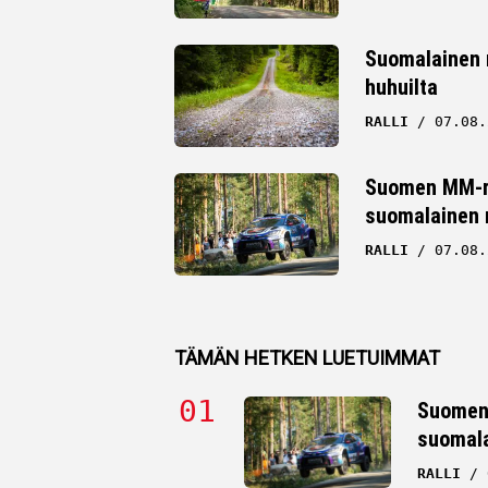
Suomalainen ra
huhuilta
RALLI
07.08.
Suomen MM-ral
suomalainen r
RALLI
07.08.
TÄMÄN HETKEN LUETUIMMAT
Suomen 
suomala
RALLI