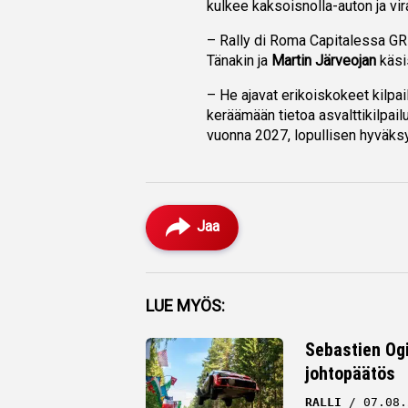
kulkee kaksoisnolla-auton ja vir
– Rally di Roma Capitalessa GR 
Tänakin ja
Martin Järveojan
käsi
– He ajavat erikoiskokeet kilpai
keräämään tietoa asvalttikilpai
vuonna 2027, lopullisen hyväksy
Jaa
Facebook
LUE MYÖS:
Twitter
Sebastien Ogi
johtopäätös
Whatsapp
RALLI
07.08.