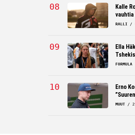
Kalle Ro
vauhtia
RALLI
Ella Hä
Tsheki
FORMULA 
Erno Ko
”Suuren
MUUT
2