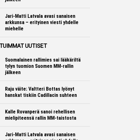
Ralli
Hannu Siltanen
Jari-Matti Latvala avasi sanaisen
arkkunsa – erityinen viesti yhdelle
miehelle
Ralli
Hannu Siltanen
TUIMMAT UUTISET
Suomalainen rallimies sai lääkäriltä
tylyn tuomion Suomen MM-rallin
jälkeen
Raju väite: Valtteri Bottas lyönyt
hanskat tiskiin Cadillacin suhteen
Kalle Rovanperä sanoi rehellisen
mielipiteensä rallin MM-taistosta
Jari-Matti Latvala avasi sanaisen