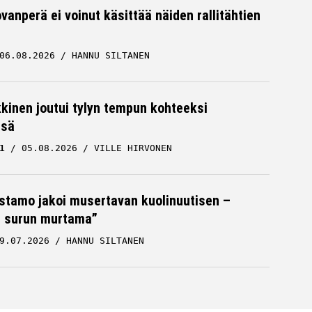
vanperä ei voinut käsittää näiden rallitähtien
06.08.2026
HANNU SILTANEN
kkinen joutui tylyn tempun kohteeksi
ssä
1
05.08.2026
VILLE HIRVONEN
stamo jakoi musertavan kuolinuutisen –
 surun murtama”
9.07.2026
HANNU SILTANEN