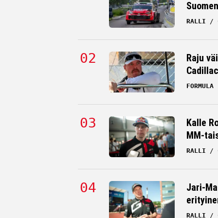
Suomen 
RALLI
Raju väi
Cadilla
FORMULA 
Kalle R
MM-tai
RALLI
Jari-Ma
erityine
RALLI