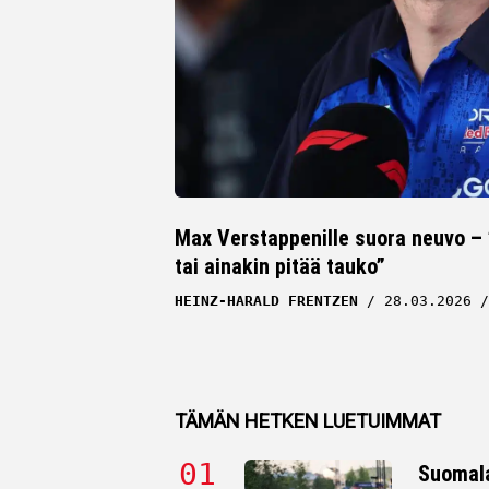
Max Verstappenille suora neuvo – 
tai ainakin pitää tauko”
HEINZ-HARALD FRENTZEN
28.03.2026
TÄMÄN HETKEN LUETUIMMAT
Suomala