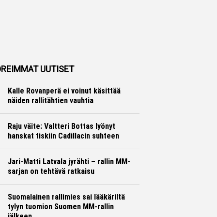
REIMMAT UUTISET
Kalle Rovanperä ei voinut käsittää
näiden rallitähtien vauhtia
Ralli
Hannu Siltanen
Raju väite: Valtteri Bottas lyönyt
hanskat tiskiin Cadillacin suhteen
Formula 1
Ville Hirvonen
Jari-Matti Latvala jyrähti – rallin MM-
sarjan on tehtävä ratkaisu
Ralli
Hannu Siltanen
Suomalainen rallimies sai lääkäriltä
tylyn tuomion Suomen MM-rallin
jälkeen