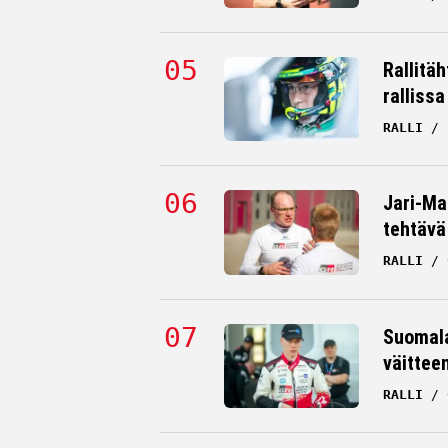
Rallitä
rallissa
RALLI
Jari-Mat
tehtävä
RALLI
Suomala
väittee
RALLI