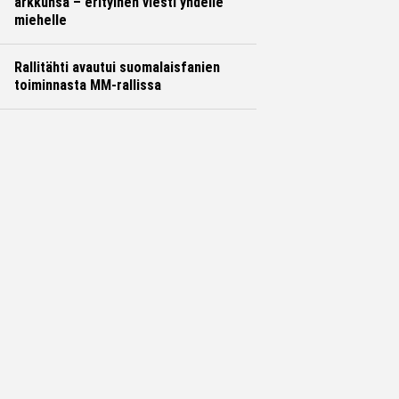
arkkunsa – erityinen viesti yhdelle
miehelle
Rallitähti avautui suomalaisfanien
toiminnasta MM-rallissa