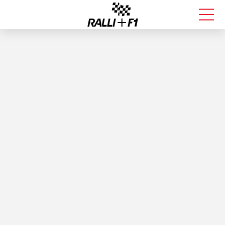
FORMULA 1
RALLI
KALLE ROVANPERÄ
VALTTERI BOTTAS
MUUT