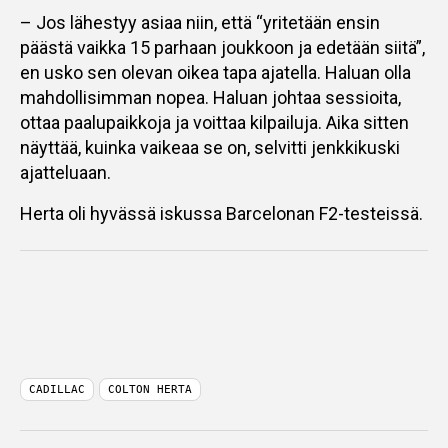
– Jos lähestyy asiaa niin, että “yritetään ensin
päästä vaikka 15 parhaan joukkoon ja edetään siitä”,
en usko sen olevan oikea tapa ajatella. Haluan olla
mahdollisimman nopea. Haluan johtaa sessioita,
ottaa paalupaikkoja ja voittaa kilpailuja. Aika sitten
näyttää, kuinka vaikeaa se on, selvitti jenkkikuski
ajatteluaan.
Herta oli hyvässä iskussa Barcelonan F2-testeissä.
CADILLAC
COLTON HERTA