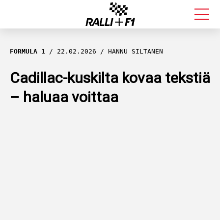
FORMULA 1
FORMULA 1
22.02.2026
HANNU SILTANEN
RALLI
Cadillac-kuskilta kovaa tekstiä
– haluaa voittaa
KALLE ROVANPERÄ
VALTTERI BOTTAS
MUUT