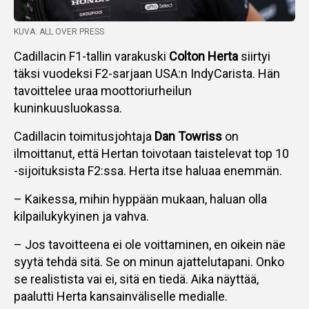
KUVA: ALL OVER PRESS
Cadillacin F1-tallin varakuski
Colton Herta
siirtyi
täksi vuodeksi F2-sarjaan USA:n IndyCarista. Hän
tavoittelee uraa moottoriurheilun
kuninkuusluokassa.
Cadillacin toimitusjohtaja
Dan Towriss
on
ilmoittanut, että Hertan toivotaan taistelevat top 10
-sijoituksista F2:ssa. Herta itse haluaa enemmän.
– Kaikessa, mihin hyppään mukaan, haluan olla
kilpailukykyinen ja vahva.
– Jos tavoitteena ei ole voittaminen, en oikein näe
syytä tehdä sitä. Se on minun ajattelutapani. Onko
se realistista vai ei, sitä en tiedä. Aika näyttää,
paalutti Herta kansainväliselle medialle.